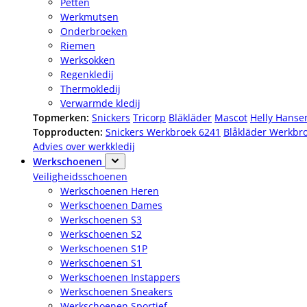
Petten
Werkmutsen
Onderbroeken
Riemen
Werksokken
Regenkledij
Thermokledij
Verwarmde kledij
Topmerken:
Snickers
Tricorp
Bläkläder
Mascot
Helly Hanse
Topproducten:
Snickers Werkbroek 6241
Blåkläder Werkbr
Advies over werkkledij
Werkschoenen
Veiligheidsschoenen
Werkschoenen Heren
Werkschoenen Dames
Werkschoenen S3
Werkschoenen S2
Werkschoenen S1P
Werkschoenen S1
Werkschoenen Instappers
Werkschoenen Sneakers
Werkschoenen Sportief