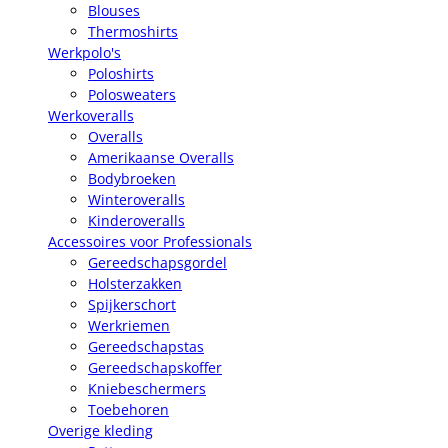
Blouses
Thermoshirts
Werkpolo's
Poloshirts
Polosweaters
Werkoveralls
Overalls
Amerikaanse Overalls
Bodybroeken
Winteroveralls
Kinderoveralls
Accessoires voor Professionals
Gereedschapsgordel
Holsterzakken
Spijkerschort
Werkriemen
Gereedschapstas
Gereedschapskoffer
Kniebeschermers
Toebehoren
Overige kleding