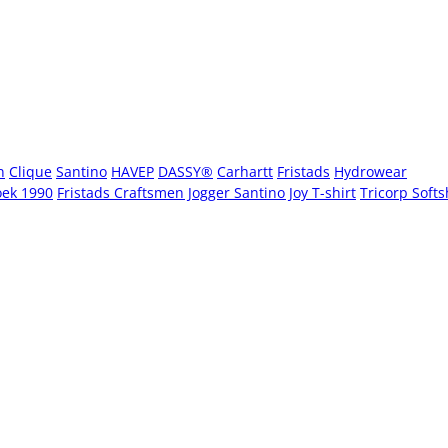
n
Clique
Santino
HAVEP
DASSY®
Carhartt
Fristads
Hydrowear
oek 1990
Fristads Craftsmen Jogger
Santino Joy T-shirt
Tricorp Softs