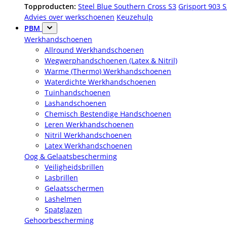
Topproducten:
Steel Blue Southern Cross S3
Grisport 903 
Advies over werkschoenen
Keuzehulp
PBM
Werkhandschoenen
Allround Werkhandschoenen
Wegwerphandschoenen (Latex & Nitril)
Warme (Thermo) Werkhandschoenen
Waterdichte Werkhandschoenen
Tuinhandschoenen
Lashandschoenen
Chemisch Bestendige Handschoenen
Leren Werkhandschoenen
Nitril Werkhandschoenen
Latex Werkhandschoenen
Oog & Gelaatsbescherming
Veiligheidsbrillen
Lasbrillen
Gelaatsschermen
Lashelmen
Spatglazen
Gehoorbescherming