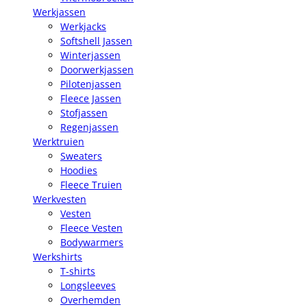
Werkjassen
Werkjacks
Softshell Jassen
Winterjassen
Doorwerkjassen
Pilotenjassen
Fleece Jassen
Stofjassen
Regenjassen
Werktruien
Sweaters
Hoodies
Fleece Truien
Werkvesten
Vesten
Fleece Vesten
Bodywarmers
Werkshirts
T-shirts
Longsleeves
Overhemden