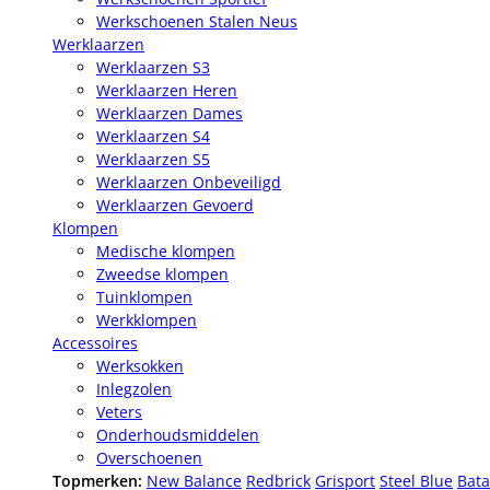
Werkschoenen Stalen Neus
Werklaarzen
Werklaarzen S3
Werklaarzen Heren
Werklaarzen Dames
Werklaarzen S4
Werklaarzen S5
Werklaarzen Onbeveiligd
Werklaarzen Gevoerd
Klompen
Medische klompen
Zweedse klompen
Tuinklompen
Werkklompen
Accessoires
Werksokken
Inlegzolen
Veters
Onderhoudsmiddelen
Overschoenen
Topmerken:
New Balance
Redbrick
Grisport
Steel Blue
Bata