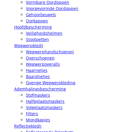
Vormbare Oordoppen
Voorgevormde Oordoppen
Gehoorbeugels
Oorkappen
Hoofdbescherming
Veiligheidshelmen
Stootpetten
Wegwerpkledij
Wegwerphandschoenen
Overschoenen
Wegwerpoveralls
Haarnetjes
Baardnetjes
Overige Wegwerpkleding
Ademhalingsbescherming
Stofmaskers
Halfgelaatsmaskers
Volgelaatsmaskers
Filters
Mondkapjes
Reflectiekledij