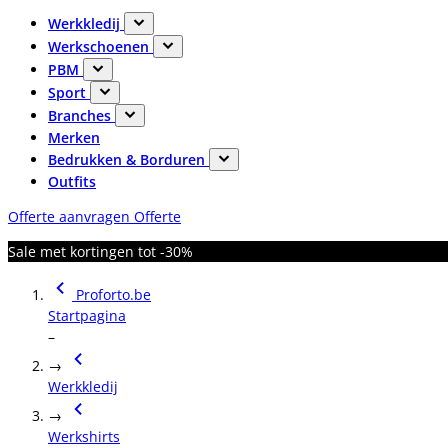
Werkkledij
Werkschoenen
PBM
Sport
Branches
Merken
Bedrukken & Borduren
Outfits
Offerte aanvragen
Offerte
Sale met kortingen tot -30%
Proforto.be
Startpagina
–
→
Werkkledij
→
Werkshirts