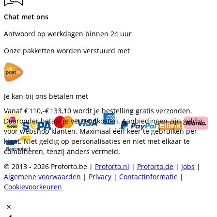
Chat met ons
Antwoord op werkdagen binnen 24 uur
Onze pakketten worden verstuurd met
Je kan bij ons betalen met
Vanaf
€ 110,-
€ 133,10
wordt je bestelling gratis verzonden.
Daaronder betaal je verzendkosten. Aanbiedingen zijn geldig
voor webshop klanten. Maximaal één keer te gebruiken per
klant. Niet geldig op personalisaties en niet met elkaar te
combineren, tenzij anders vermeld.
© 2013 - 2026 Proforto.be |
Proforto.nl
|
Proforto.de
|
Jobs
|
Algemene voorwaarden
|
Privacy
|
Contactinformatie
|
Cookievoorkeuren