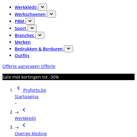
Werkkledij
Werkschoenen
PBM
Sport
Branches
Merken
Bedrukken & Borduren
Outfits
Offerte aanvragen
Offerte
Sale met kortingen tot -30%
Proforto.be
Startpagina
–
→
Werkkledij
→
Overige kleding