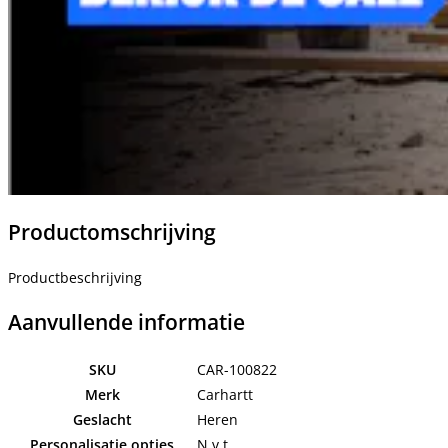
Productomschrijving
Productbeschrijving
Aanvullende informatie
SKU
CAR-100822
Merk
Carhartt
Geslacht
Heren
Personalisatie opties
N.v.t.