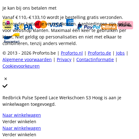
Je kan bij ons betalen met
Vanaf
€ 110,-
€ 133,10
wordt je bestelling gratis verzonden.
Daaronder betaal je verzendkosten. Aanbiedingen zijn geldig
voor webshop klanten. Maximaal één keer te gebruiken per
klant. Niet geldig op personalisaties en niet met elkaar te
combineren, tenzij anders vermeld.
© 2013 - 2026 Proforto.be |
Proforto.nl
|
Proforto.de
|
Jobs
|
Algemene voorwaarden
|
Privacy
|
Contactinformatie
|
Cookievoorkeuren
Redbrick Pulse Speed Lace Werkschoen S3 Hoog is aan je
winkelwagen toegevoegd.
Naar winkelwagen
Verder winkelen
Naar winkelwagen
Verder winkelen