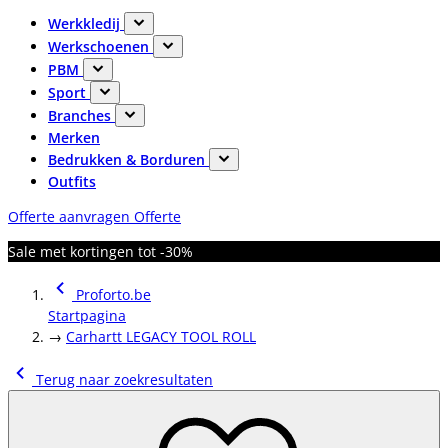
Werkkledij
Werkschoenen
PBM
Sport
Branches
Merken
Bedrukken & Borduren
Outfits
Offerte aanvragen
Offerte
Sale met kortingen tot -30%
Proforto.be
Startpagina
→
Carhartt LEGACY TOOL ROLL
Terug naar zoekresultaten