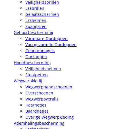
Veiligheidsbrillen
Lasbrillen
Gelaatsschermen
Lashelmen
Spatglazen
Gehoorbescherming
Vormbare Oordoppen
Voorgevormde Oordoppen
Gehoorbeugels
Oorkappen
Hoofdbescherming
Veiligheidshelmen
Stootpetten
Wegwerpkledij
Wegwerphandschoenen
Overschoenen
Wegwerpoveralls
Haarnetjes
Baardnetjes
Overige Wegwerpkleding
Ademhalingsbescherming