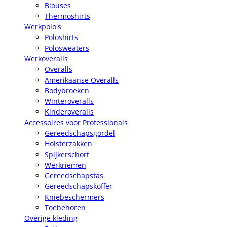
Blouses
Thermoshirts
Werkpolo's
Poloshirts
Polosweaters
Werkoveralls
Overalls
Amerikaanse Overalls
Bodybroeken
Winteroveralls
Kinderoveralls
Accessoires voor Professionals
Gereedschapsgordel
Holsterzakken
Spijkerschort
Werkriemen
Gereedschapstas
Gereedschapskoffer
Kniebeschermers
Toebehoren
Overige kleding