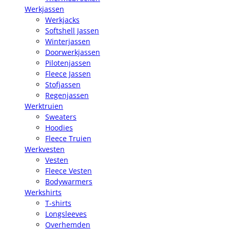
Werkjassen
Werkjacks
Softshell Jassen
Winterjassen
Doorwerkjassen
Pilotenjassen
Fleece Jassen
Stofjassen
Regenjassen
Werktruien
Sweaters
Hoodies
Fleece Truien
Werkvesten
Vesten
Fleece Vesten
Bodywarmers
Werkshirts
T-shirts
Longsleeves
Overhemden