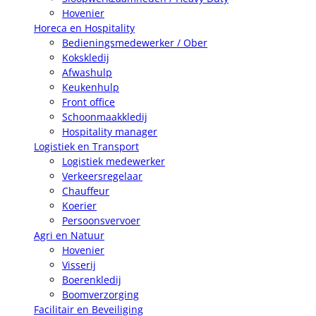
Hovenier
Horeca en Hospitality
Bedieningsmedewerker / Ober
Kokskledij
Afwashulp
Keukenhulp
Front office
Schoonmaakkledij
Hospitality manager
Logistiek en Transport
Logistiek medewerker
Verkeersregelaar
Chauffeur
Koerier
Persoonsvervoer
Agri en Natuur
Hovenier
Visserij
Boerenkledij
Boomverzorging
Facilitair en Beveiliging