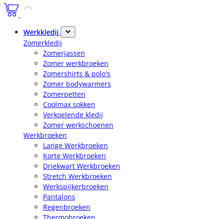
Werkkledij
Zomerkledij
Zomerjassen
Zomer werkbroeken
Zomershirts & polo's
Zomer bodywarmers
Zomerpetten
Coolmax sokken
Verkoelende kledij
Zomer werkschoenen
Werkbroeken
Lange Werkbroeken
Korte Werkbroeken
Driekwart Werkbroeken
Stretch Werkbroeken
Werkspijkerbroeken
Pantalons
Regenbroeken
Thermobroeken