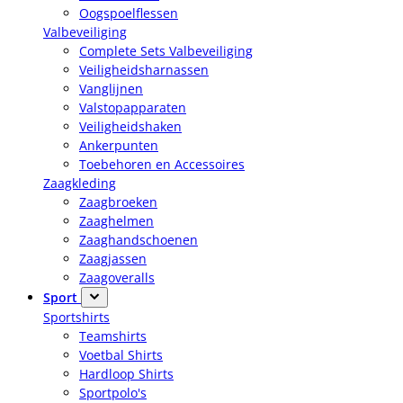
Oogspoelflessen
Valbeveiliging
Complete Sets Valbeveiliging
Veiligheidsharnassen
Vanglijnen
Valstopapparaten
Veiligheidshaken
Ankerpunten
Toebehoren en Accessoires
Zaagkleding
Zaagbroeken
Zaaghelmen
Zaaghandschoenen
Zaagjassen
Zaagoveralls
Sport
Sportshirts
Teamshirts
Voetbal Shirts
Hardloop Shirts
Sportpolo's