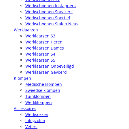
Werkschoenen Instappers
Werkschoenen Sneakers
Werkschoenen Sportief
Werkschoenen Stalen Neus
Werklaarzen
Werklaarzen S3
Werklaarzen Heren
Werklaarzen Dames
Werklaarzen S4
Werklaarzen S5
Werklaarzen Onbeveiligd
Werklaarzen Gevoerd
Klompen
Medische klompen
Zweedse klompen
Tuinklompen
Werkklompen
Accessoires
Werksokken
Inlegzolen
Veters