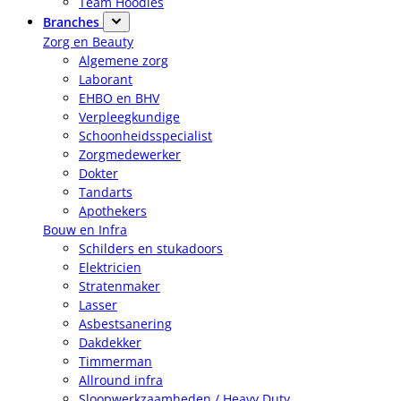
Team Hoodies
Branches
Zorg en Beauty
Algemene zorg
Laborant
EHBO en BHV
Verpleegkundige
Schoonheidsspecialist
Zorgmedewerker
Dokter
Tandarts
Apothekers
Bouw en Infra
Schilders en stukadoors
Elektricien
Stratenmaker
Lasser
Asbestsanering
Dakdekker
Timmerman
Allround infra
Sloopwerkzaamheden / Heavy Duty