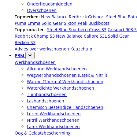
Onderhoudsmiddelen
Overschoenen
Topmerken:
New Balance
Redbrick
Grisport
Steel Blue
Bata
Puma
Emma
Solid Gear
Sixton Peak
Buckbootz
Topproducten:
Steel Blue Southern Cross S3
Grisport 903 
Redbrick Champ S3
New Balance Calibre S3L
Solid Gear
Reckon S3
Advies over werkschoenen
Keuzehulp
PBM
Werkhandschoenen
Allround Werkhandschoenen
Wegwerphandschoenen (Latex & Nitril)
Warme (Thermo) Werkhandschoenen
Waterdichte Werkhandschoenen
Tuinhandschoenen
Lashandschoenen
Chemisch Bestendige Handschoenen
Leren Werkhandschoenen
Nitril Werkhandschoenen
Latex Werkhandschoenen
Oog & Gelaatsbescherming