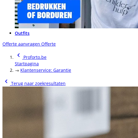
Outfits
Offerte aanvragen
Offerte
Proforto.be
Startpagina
→
Klantenservice: Garantie
Terug naar zoekresultaten