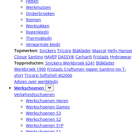
Petten
Werkmutsen
Onderbroeken
Riemen
Werksokken
Regenkledij
Thermokledij
Verwarmde kledij
Topmerken:
Snickers
Tricorp
Bläkläder
Mascot
Helly Hanse
Clique
Santino
HAVEP
DASSY®
Carhartt
Fristads
Hydrowear
Topproducten:
Snickers Werkbroek 6241
Blåkläder
Werkbroek 1990
Fristads Craftsmen Jogger
Santino Joy T-
shirt
Tricorp Softshell 402006
Advies over werkkledij
Werkschoenen
Veiligheidsschoenen
Werkschoenen Heren
Werkschoenen Dames
Werkschoenen S3
Werkschoenen S2
Werkschoenen S1P
Werkschoenen S1