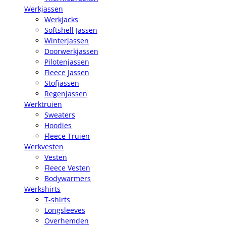
Werkjassen
Werkjacks
Softshell Jassen
Winterjassen
Doorwerkjassen
Pilotenjassen
Fleece Jassen
Stofjassen
Regenjassen
Werktruien
Sweaters
Hoodies
Fleece Truien
Werkvesten
Vesten
Fleece Vesten
Bodywarmers
Werkshirts
T-shirts
Longsleeves
Overhemden