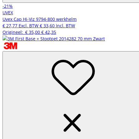
-21%
UVEX
Uvex Cap Hi-Viz 9794-800 werkhelm
€ 27,77
Excl. BTW
€ 33,60
Incl. BTW
Origineel:
€ 35,00
€ 42,35