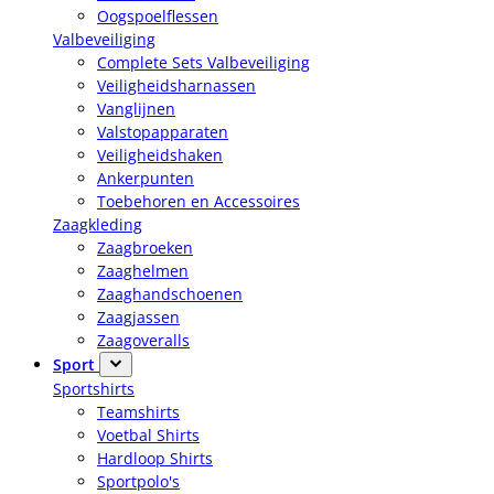
Oogspoelflessen
Valbeveiliging
Complete Sets Valbeveiliging
Veiligheidsharnassen
Vanglijnen
Valstopapparaten
Veiligheidshaken
Ankerpunten
Toebehoren en Accessoires
Zaagkleding
Zaagbroeken
Zaaghelmen
Zaaghandschoenen
Zaagjassen
Zaagoveralls
Sport
Sportshirts
Teamshirts
Voetbal Shirts
Hardloop Shirts
Sportpolo's