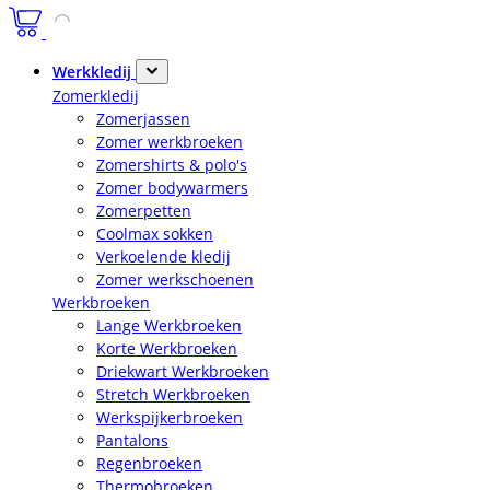
Werkkledij
Zomerkledij
Zomerjassen
Zomer werkbroeken
Zomershirts & polo's
Zomer bodywarmers
Zomerpetten
Coolmax sokken
Verkoelende kledij
Zomer werkschoenen
Werkbroeken
Lange Werkbroeken
Korte Werkbroeken
Driekwart Werkbroeken
Stretch Werkbroeken
Werkspijkerbroeken
Pantalons
Regenbroeken
Thermobroeken