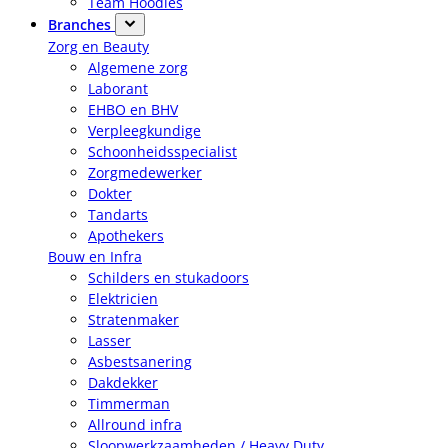
Team Hoodies
Branches
Zorg en Beauty
Algemene zorg
Laborant
EHBO en BHV
Verpleegkundige
Schoonheidsspecialist
Zorgmedewerker
Dokter
Tandarts
Apothekers
Bouw en Infra
Schilders en stukadoors
Elektricien
Stratenmaker
Lasser
Asbestsanering
Dakdekker
Timmerman
Allround infra
Sloopwerkzaamheden / Heavy Duty