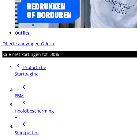
Outfits
Offerte aanvragen
Offerte
Sale met kortingen tot -30%
Proforto.be
Startpagina
–
→
PBM
→
Hoofdbescherming
+
→
Stootpetten