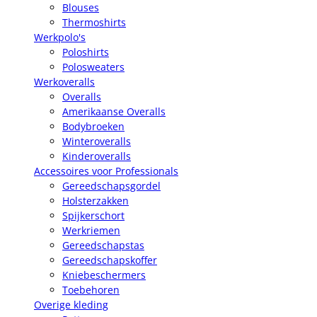
Blouses
Thermoshirts
Werkpolo's
Poloshirts
Polosweaters
Werkoveralls
Overalls
Amerikaanse Overalls
Bodybroeken
Winteroveralls
Kinderoveralls
Accessoires voor Professionals
Gereedschapsgordel
Holsterzakken
Spijkerschort
Werkriemen
Gereedschapstas
Gereedschapskoffer
Kniebeschermers
Toebehoren
Overige kleding