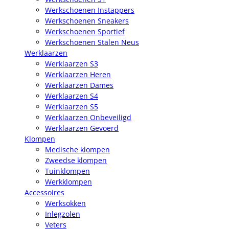
Werkschoenen Instappers
Werkschoenen Sneakers
Werkschoenen Sportief
Werkschoenen Stalen Neus
Werklaarzen
Werklaarzen S3
Werklaarzen Heren
Werklaarzen Dames
Werklaarzen S4
Werklaarzen S5
Werklaarzen Onbeveiligd
Werklaarzen Gevoerd
Klompen
Medische klompen
Zweedse klompen
Tuinklompen
Werkklompen
Accessoires
Werksokken
Inlegzolen
Veters