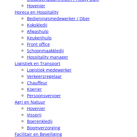
Hovenier
Horeca en Hospitality
Bedieningsmedewerker / Ober
Kokskledij
Afwashulp
Keukenhulp
Front office
Schoonmaakkledij
Hospitality manager
Logistiek en Transport
Logistiek medewerker
Verkeersregelaar
Chauffeur
Koerier
Persoonsvervoer
Agri en Natuur
Hovenier
Visserij
Boerenkledij
Boomverzorging
Facilitair en Beveiliging