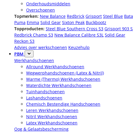
Onderhoudsmiddelen
Overschoenen
Topmerken:
New Balance
Redbrick
Grisport
Steel Blue
Bata
Puma
Emma
Solid Gear
Sixton Peak
Buckbootz
Topproducten:
Steel Blue Southern Cross S3
Grisport 903 
Redbrick Champ S3
New Balance Calibre S3L
Solid Gear
Reckon S3
Advies over werkschoenen
Keuzehulp
PBM
Werkhandschoenen
Allround Werkhandschoenen
Wegwerphandschoenen (Latex & Nitril)
Warme (Thermo) Werkhandschoenen
Waterdichte Werkhandschoenen
Tuinhandschoenen
Lashandschoenen
Chemisch Bestendige Handschoenen
Leren Werkhandschoenen
Nitril Werkhandschoenen
Latex Werkhandschoenen
Oog & Gelaatsbescherming