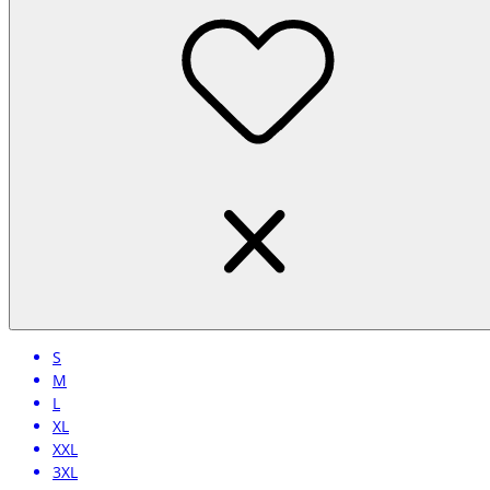
S
M
L
XL
XXL
3XL