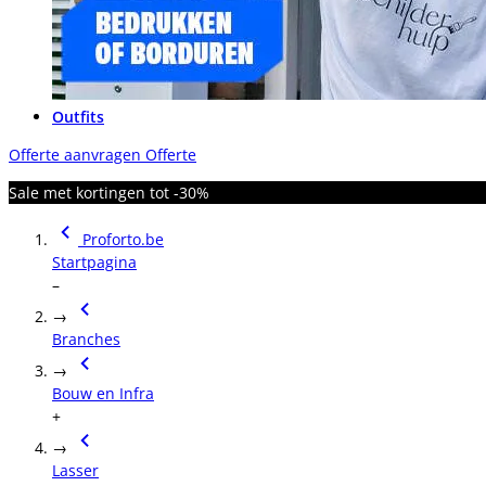
Outfits
Offerte aanvragen
Offerte
Sale met kortingen tot -30%
Proforto.be
Startpagina
–
→
Branches
→
Bouw en Infra
+
→
Lasser