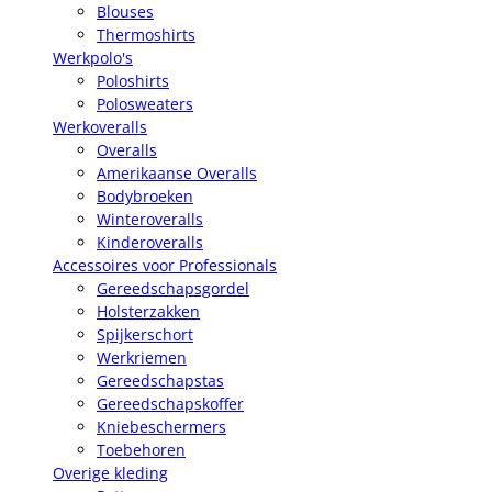
Blouses
Thermoshirts
Werkpolo's
Poloshirts
Polosweaters
Werkoveralls
Overalls
Amerikaanse Overalls
Bodybroeken
Winteroveralls
Kinderoveralls
Accessoires voor Professionals
Gereedschapsgordel
Holsterzakken
Spijkerschort
Werkriemen
Gereedschapstas
Gereedschapskoffer
Kniebeschermers
Toebehoren
Overige kleding