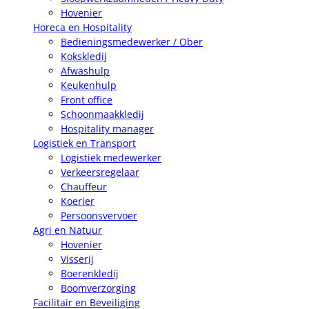
Hovenier
Horeca en Hospitality
Bedieningsmedewerker / Ober
Kokskledij
Afwashulp
Keukenhulp
Front office
Schoonmaakkledij
Hospitality manager
Logistiek en Transport
Logistiek medewerker
Verkeersregelaar
Chauffeur
Koerier
Persoonsvervoer
Agri en Natuur
Hovenier
Visserij
Boerenkledij
Boomverzorging
Facilitair en Beveiliging