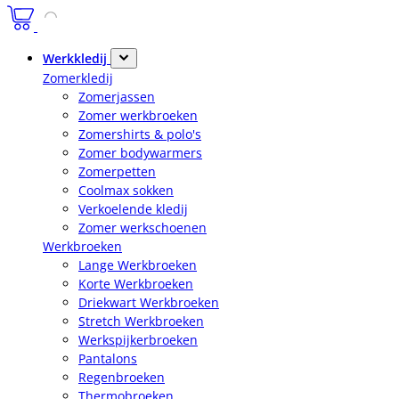
Werkkledij
Zomerkledij
Zomerjassen
Zomer werkbroeken
Zomershirts & polo's
Zomer bodywarmers
Zomerpetten
Coolmax sokken
Verkoelende kledij
Zomer werkschoenen
Werkbroeken
Lange Werkbroeken
Korte Werkbroeken
Driekwart Werkbroeken
Stretch Werkbroeken
Werkspijkerbroeken
Pantalons
Regenbroeken
Thermobroeken