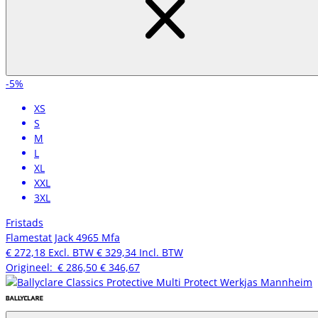
-5%
XS
S
M
L
XL
XXL
3XL
Fristads
Flamestat Jack 4965 Mfa
€ 272,18
Excl. BTW
€ 329,34
Incl. BTW
Origineel:
€ 286,50
€ 346,67