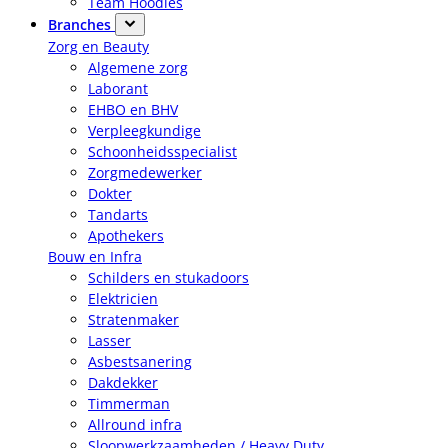
Team Hoodies
Branches
Zorg en Beauty
Algemene zorg
Laborant
EHBO en BHV
Verpleegkundige
Schoonheidsspecialist
Zorgmedewerker
Dokter
Tandarts
Apothekers
Bouw en Infra
Schilders en stukadoors
Elektricien
Stratenmaker
Lasser
Asbestsanering
Dakdekker
Timmerman
Allround infra
Sloopwerkzaamheden / Heavy Duty