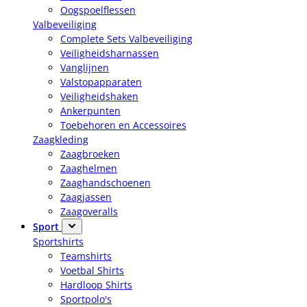
Oogspoelflessen
Valbeveiliging
Complete Sets Valbeveiliging
Veiligheidsharnassen
Vanglijnen
Valstopapparaten
Veiligheidshaken
Ankerpunten
Toebehoren en Accessoires
Zaagkleding
Zaagbroeken
Zaaghelmen
Zaaghandschoenen
Zaagjassen
Zaagoveralls
Sport
Sportshirts
Teamshirts
Voetbal Shirts
Hardloop Shirts
Sportpolo's