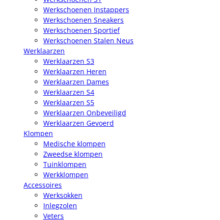
Werkschoenen Instappers
Werkschoenen Sneakers
Werkschoenen Sportief
Werkschoenen Stalen Neus
Werklaarzen
Werklaarzen S3
Werklaarzen Heren
Werklaarzen Dames
Werklaarzen S4
Werklaarzen S5
Werklaarzen Onbeveiligd
Werklaarzen Gevoerd
Klompen
Medische klompen
Zweedse klompen
Tuinklompen
Werkklompen
Accessoires
Werksokken
Inlegzolen
Veters