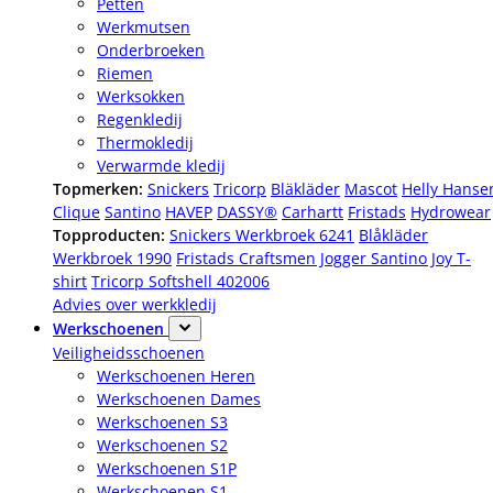
Petten
Werkmutsen
Onderbroeken
Riemen
Werksokken
Regenkledij
Thermokledij
Verwarmde kledij
Topmerken:
Snickers
Tricorp
Bläkläder
Mascot
Helly Hanse
Clique
Santino
HAVEP
DASSY®
Carhartt
Fristads
Hydrowear
Topproducten:
Snickers Werkbroek 6241
Blåkläder
Werkbroek 1990
Fristads Craftsmen Jogger
Santino Joy T-
shirt
Tricorp Softshell 402006
Advies over werkkledij
Werkschoenen
Veiligheidsschoenen
Werkschoenen Heren
Werkschoenen Dames
Werkschoenen S3
Werkschoenen S2
Werkschoenen S1P
Werkschoenen S1