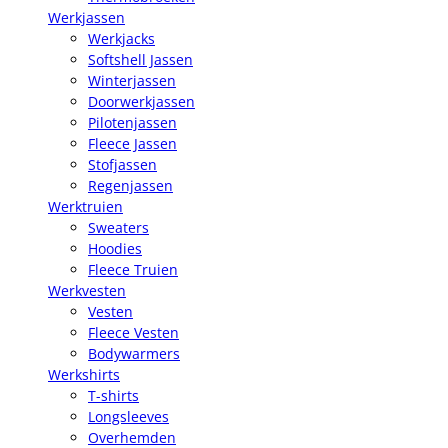
Werkjassen
Werkjacks
Softshell Jassen
Winterjassen
Doorwerkjassen
Pilotenjassen
Fleece Jassen
Stofjassen
Regenjassen
Werktruien
Sweaters
Hoodies
Fleece Truien
Werkvesten
Vesten
Fleece Vesten
Bodywarmers
Werkshirts
T-shirts
Longsleeves
Overhemden