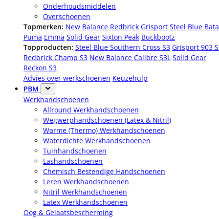
Onderhoudsmiddelen
Overschoenen
Topmerken:
New Balance
Redbrick
Grisport
Steel Blue
Bata
Puma
Emma
Solid Gear
Sixton Peak
Buckbootz
Topproducten:
Steel Blue Southern Cross S3
Grisport 903 
Redbrick Champ S3
New Balance Calibre S3L
Solid Gear
Reckon S3
Advies over werkschoenen
Keuzehulp
PBM
Werkhandschoenen
Allround Werkhandschoenen
Wegwerphandschoenen (Latex & Nitril)
Warme (Thermo) Werkhandschoenen
Waterdichte Werkhandschoenen
Tuinhandschoenen
Lashandschoenen
Chemisch Bestendige Handschoenen
Leren Werkhandschoenen
Nitril Werkhandschoenen
Latex Werkhandschoenen
Oog & Gelaatsbescherming