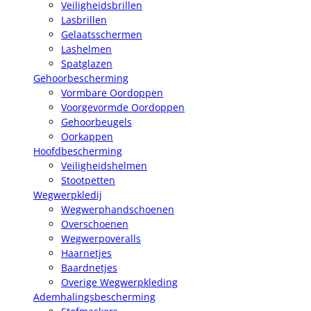
Veiligheidsbrillen
Lasbrillen
Gelaatsschermen
Lashelmen
Spatglazen
Gehoorbescherming
Vormbare Oordoppen
Voorgevormde Oordoppen
Gehoorbeugels
Oorkappen
Hoofdbescherming
Veiligheidshelmen
Stootpetten
Wegwerpkledij
Wegwerphandschoenen
Overschoenen
Wegwerpoveralls
Haarnetjes
Baardnetjes
Overige Wegwerpkleding
Ademhalingsbescherming