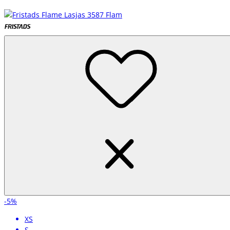
-5%
XS
S