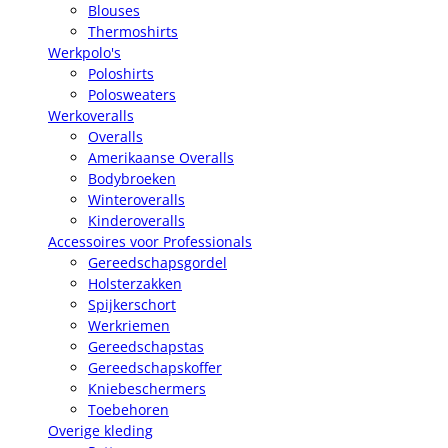
Blouses
Thermoshirts
Werkpolo's
Poloshirts
Polosweaters
Werkoveralls
Overalls
Amerikaanse Overalls
Bodybroeken
Winteroveralls
Kinderoveralls
Accessoires voor Professionals
Gereedschapsgordel
Holsterzakken
Spijkerschort
Werkriemen
Gereedschapstas
Gereedschapskoffer
Kniebeschermers
Toebehoren
Overige kleding