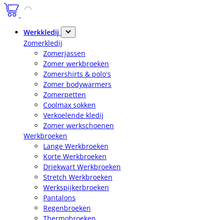
Werkkledij
Zomerkledij
Zomerjassen
Zomer werkbroeken
Zomershirts & polo's
Zomer bodywarmers
Zomerpetten
Coolmax sokken
Verkoelende kledij
Zomer werkschoenen
Werkbroeken
Lange Werkbroeken
Korte Werkbroeken
Driekwart Werkbroeken
Stretch Werkbroeken
Werkspijkerbroeken
Pantalons
Regenbroeken
Thermobroeken