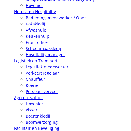
Hovenier
Horeca en Hospitality
Bedieningsmedewerker / Ober
Kokskledij
Afwashulp
Keukenhulp
Front office
Schoonmaakkledij
Hospitality manager
Logistiek en Transport
Logistiek medewerker
Verkeersregelaar
Chauffeur
Koerier
Persoonsvervoer
Agri en Natuur
Hovenier
Visserij
Boerenkledij
Boomverzorging
Facilitair en Beveiliging