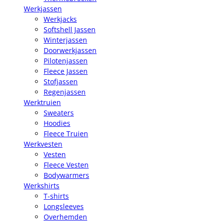
Werkjassen
Werkjacks
Softshell Jassen
Winterjassen
Doorwerkjassen
Pilotenjassen
Fleece Jassen
Stofjassen
Regenjassen
Werktruien
Sweaters
Hoodies
Fleece Truien
Werkvesten
Vesten
Fleece Vesten
Bodywarmers
Werkshirts
T-shirts
Longsleeves
Overhemden