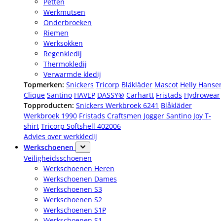
Petten
Werkmutsen
Onderbroeken
Riemen
Werksokken
Regenkledij
Thermokledij
Verwarmde kledij
Topmerken:
Snickers
Tricorp
Bläkläder
Mascot
Helly Hanse
Clique
Santino
HAVEP
DASSY®
Carhartt
Fristads
Hydrowear
Topproducten:
Snickers Werkbroek 6241
Blåkläder
Werkbroek 1990
Fristads Craftsmen Jogger
Santino Joy T-
shirt
Tricorp Softshell 402006
Advies over werkkledij
Werkschoenen
Veiligheidsschoenen
Werkschoenen Heren
Werkschoenen Dames
Werkschoenen S3
Werkschoenen S2
Werkschoenen S1P
Werkschoenen S1