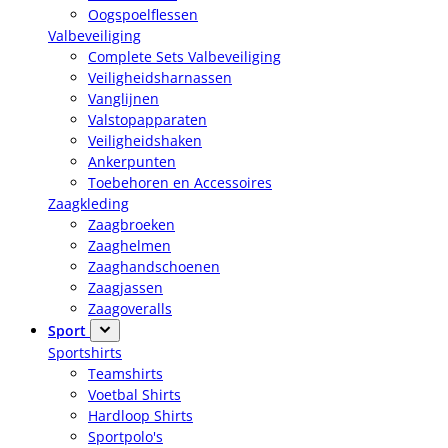
Oogspoelflessen
Valbeveiliging
Complete Sets Valbeveiliging
Veiligheidsharnassen
Vanglijnen
Valstopapparaten
Veiligheidshaken
Ankerpunten
Toebehoren en Accessoires
Zaagkleding
Zaagbroeken
Zaaghelmen
Zaaghandschoenen
Zaagjassen
Zaagoveralls
Sport
Sportshirts
Teamshirts
Voetbal Shirts
Hardloop Shirts
Sportpolo's