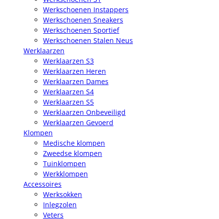
Werkschoenen Instappers
Werkschoenen Sneakers
Werkschoenen Sportief
Werkschoenen Stalen Neus
Werklaarzen
Werklaarzen S3
Werklaarzen Heren
Werklaarzen Dames
Werklaarzen S4
Werklaarzen S5
Werklaarzen Onbeveiligd
Werklaarzen Gevoerd
Klompen
Medische klompen
Zweedse klompen
Tuinklompen
Werkklompen
Accessoires
Werksokken
Inlegzolen
Veters