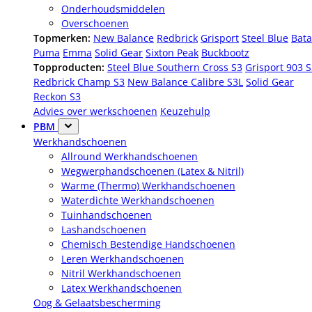
Onderhoudsmiddelen
Overschoenen
Topmerken:
New Balance
Redbrick
Grisport
Steel Blue
Bata
Puma
Emma
Solid Gear
Sixton Peak
Buckbootz
Topproducten:
Steel Blue Southern Cross S3
Grisport 903 
Redbrick Champ S3
New Balance Calibre S3L
Solid Gear
Reckon S3
Advies over werkschoenen
Keuzehulp
PBM
Werkhandschoenen
Allround Werkhandschoenen
Wegwerphandschoenen (Latex & Nitril)
Warme (Thermo) Werkhandschoenen
Waterdichte Werkhandschoenen
Tuinhandschoenen
Lashandschoenen
Chemisch Bestendige Handschoenen
Leren Werkhandschoenen
Nitril Werkhandschoenen
Latex Werkhandschoenen
Oog & Gelaatsbescherming