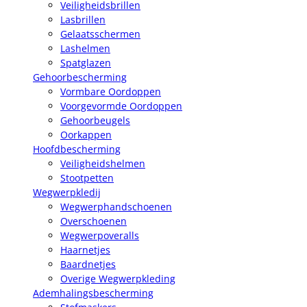
Veiligheidsbrillen
Lasbrillen
Gelaatsschermen
Lashelmen
Spatglazen
Gehoorbescherming
Vormbare Oordoppen
Voorgevormde Oordoppen
Gehoorbeugels
Oorkappen
Hoofdbescherming
Veiligheidshelmen
Stootpetten
Wegwerpkledij
Wegwerphandschoenen
Overschoenen
Wegwerpoveralls
Haarnetjes
Baardnetjes
Overige Wegwerpkleding
Ademhalingsbescherming