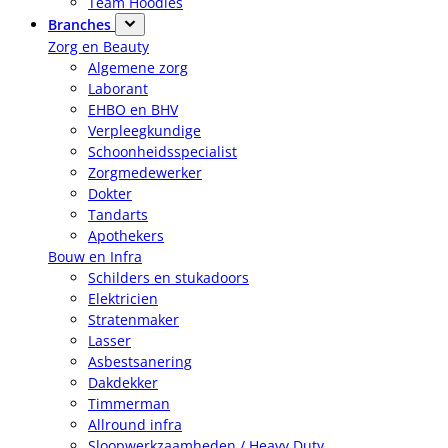
Team Hoodies
Branches
Zorg en Beauty
Algemene zorg
Laborant
EHBO en BHV
Verpleegkundige
Schoonheidsspecialist
Zorgmedewerker
Dokter
Tandarts
Apothekers
Bouw en Infra
Schilders en stukadoors
Elektricien
Stratenmaker
Lasser
Asbestsanering
Dakdekker
Timmerman
Allround infra
Sloopwerkzaamheden / Heavy Duty