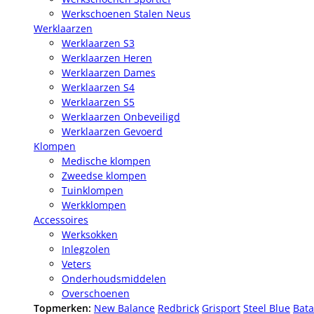
Werkschoenen Stalen Neus
Werklaarzen
Werklaarzen S3
Werklaarzen Heren
Werklaarzen Dames
Werklaarzen S4
Werklaarzen S5
Werklaarzen Onbeveiligd
Werklaarzen Gevoerd
Klompen
Medische klompen
Zweedse klompen
Tuinklompen
Werkklompen
Accessoires
Werksokken
Inlegzolen
Veters
Onderhoudsmiddelen
Overschoenen
Topmerken:
New Balance
Redbrick
Grisport
Steel Blue
Bata