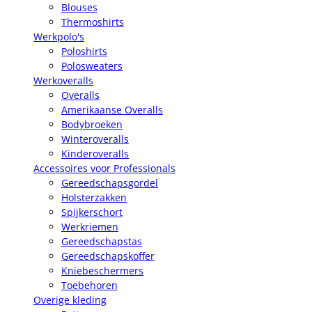
Blouses
Thermoshirts
Werkpolo's
Poloshirts
Polosweaters
Werkoveralls
Overalls
Amerikaanse Overalls
Bodybroeken
Winteroveralls
Kinderoveralls
Accessoires voor Professionals
Gereedschapsgordel
Holsterzakken
Spijkerschort
Werkriemen
Gereedschapstas
Gereedschapskoffer
Kniebeschermers
Toebehoren
Overige kleding