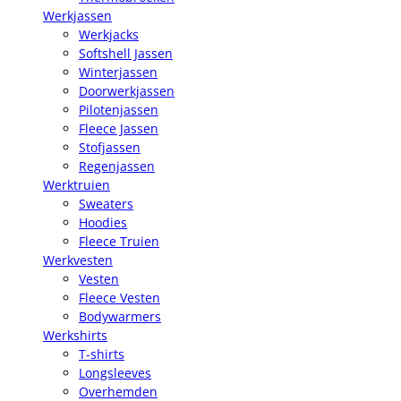
Werkjassen
Werkjacks
Softshell Jassen
Winterjassen
Doorwerkjassen
Pilotenjassen
Fleece Jassen
Stofjassen
Regenjassen
Werktruien
Sweaters
Hoodies
Fleece Truien
Werkvesten
Vesten
Fleece Vesten
Bodywarmers
Werkshirts
T-shirts
Longsleeves
Overhemden