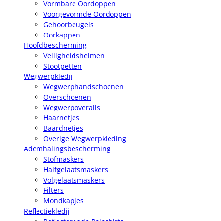
Vormbare Oordoppen
Voorgevormde Oordoppen
Gehoorbeugels
Oorkappen
Hoofdbescherming
Veiligheidshelmen
Stootpetten
Wegwerpkledij
Wegwerphandschoenen
Overschoenen
Wegwerpoveralls
Haarnetjes
Baardnetjes
Overige Wegwerpkleding
Ademhalingsbescherming
Stofmaskers
Halfgelaatsmaskers
Volgelaatsmaskers
Filters
Mondkapjes
Reflectiekledij