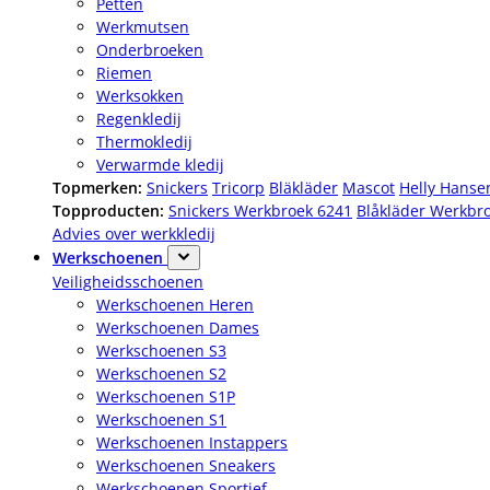
Petten
Werkmutsen
Onderbroeken
Riemen
Werksokken
Regenkledij
Thermokledij
Verwarmde kledij
Topmerken:
Snickers
Tricorp
Bläkläder
Mascot
Helly Hanse
Topproducten:
Snickers Werkbroek 6241
Blåkläder Werkbr
Advies over werkkledij
Werkschoenen
Veiligheidsschoenen
Werkschoenen Heren
Werkschoenen Dames
Werkschoenen S3
Werkschoenen S2
Werkschoenen S1P
Werkschoenen S1
Werkschoenen Instappers
Werkschoenen Sneakers
Werkschoenen Sportief