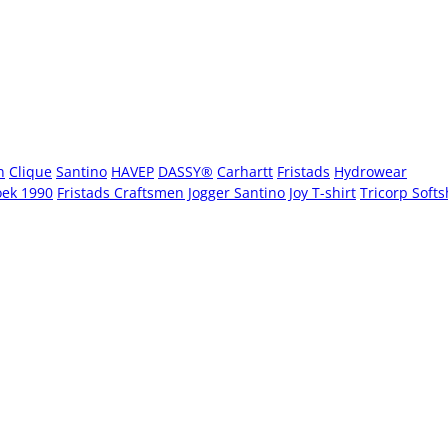
n
Clique
Santino
HAVEP
DASSY®
Carhartt
Fristads
Hydrowear
oek 1990
Fristads Craftsmen Jogger
Santino Joy T-shirt
Tricorp Softs