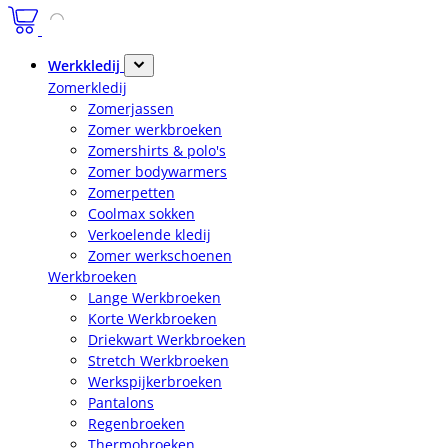
Werkkledij
Zomerkledij
Zomerjassen
Zomer werkbroeken
Zomershirts & polo's
Zomer bodywarmers
Zomerpetten
Coolmax sokken
Verkoelende kledij
Zomer werkschoenen
Werkbroeken
Lange Werkbroeken
Korte Werkbroeken
Driekwart Werkbroeken
Stretch Werkbroeken
Werkspijkerbroeken
Pantalons
Regenbroeken
Thermobroeken