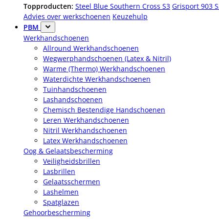
Topproducten:
Steel Blue Southern Cross S3
Grisport 903 
Advies over werkschoenen
Keuzehulp
PBM
Werkhandschoenen
Allround Werkhandschoenen
Wegwerphandschoenen (Latex & Nitril)
Warme (Thermo) Werkhandschoenen
Waterdichte Werkhandschoenen
Tuinhandschoenen
Lashandschoenen
Chemisch Bestendige Handschoenen
Leren Werkhandschoenen
Nitril Werkhandschoenen
Latex Werkhandschoenen
Oog & Gelaatsbescherming
Veiligheidsbrillen
Lasbrillen
Gelaatsschermen
Lashelmen
Spatglazen
Gehoorbescherming