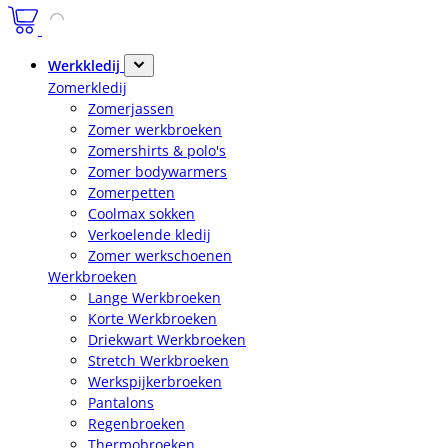
Werkkledij
Zomerkledij
Zomerjassen
Zomer werkbroeken
Zomershirts & polo's
Zomer bodywarmers
Zomerpetten
Coolmax sokken
Verkoelende kledij
Zomer werkschoenen
Werkbroeken
Lange Werkbroeken
Korte Werkbroeken
Driekwart Werkbroeken
Stretch Werkbroeken
Werkspijkerbroeken
Pantalons
Regenbroeken
Thermobroeken