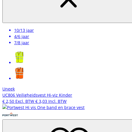
10/13 jaar
4/6 jaar
7/8 jaar
Uneek
UC806 Veiligheidsvest Hi-viz Kinder
€ 2,50
Excl. BTW
€ 3,03
Incl. BTW