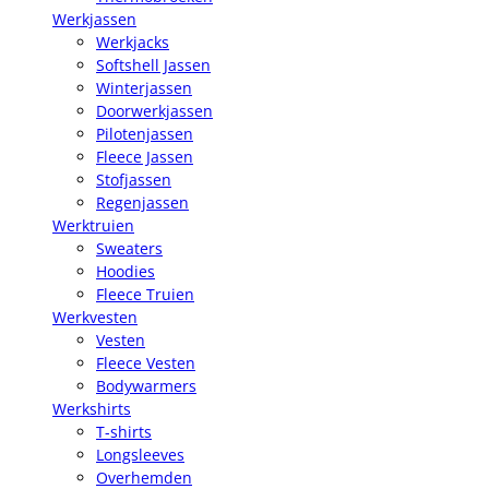
Werkjassen
Werkjacks
Softshell Jassen
Winterjassen
Doorwerkjassen
Pilotenjassen
Fleece Jassen
Stofjassen
Regenjassen
Werktruien
Sweaters
Hoodies
Fleece Truien
Werkvesten
Vesten
Fleece Vesten
Bodywarmers
Werkshirts
T-shirts
Longsleeves
Overhemden