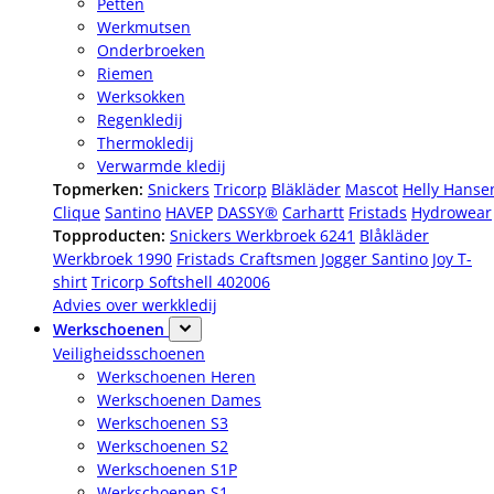
Petten
Werkmutsen
Onderbroeken
Riemen
Werksokken
Regenkledij
Thermokledij
Verwarmde kledij
Topmerken:
Snickers
Tricorp
Bläkläder
Mascot
Helly Hanse
Clique
Santino
HAVEP
DASSY®
Carhartt
Fristads
Hydrowear
Topproducten:
Snickers Werkbroek 6241
Blåkläder
Werkbroek 1990
Fristads Craftsmen Jogger
Santino Joy T-
shirt
Tricorp Softshell 402006
Advies over werkkledij
Werkschoenen
Veiligheidsschoenen
Werkschoenen Heren
Werkschoenen Dames
Werkschoenen S3
Werkschoenen S2
Werkschoenen S1P
Werkschoenen S1