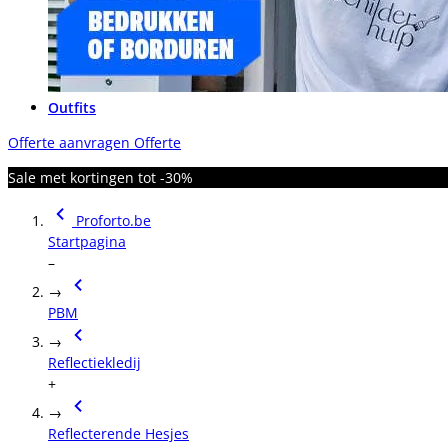
Outfits
Offerte aanvragen
Offerte
Sale met kortingen tot -30%
Proforto.be
Startpagina
–
→
PBM
→
Reflectiekledij
+
→
Reflecterende Hesjes