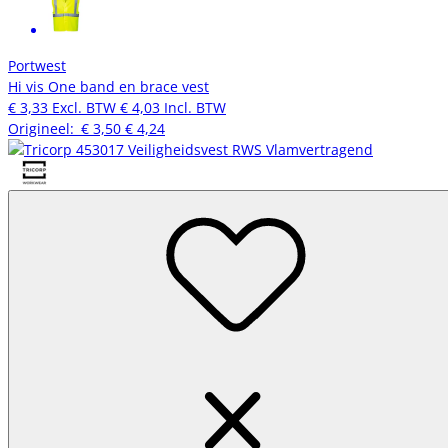
Portwest
Hi vis One band en brace vest
€ 3,33
Excl. BTW
€ 4,03
Incl. BTW
Origineel:
€ 3,50
€ 4,24