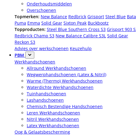
Onderhoudsmiddelen
Overschoenen
Topmerken:
New Balance
Redbrick
Grisport
Steel Blue
Bata
Puma
Emma
Solid Gear
Sixton Peak
Buckbootz
Topproducten:
Steel Blue Southern Cross S3
Grisport 903 
Redbrick Champ S3
New Balance Calibre S3L
Solid Gear
Reckon S3
Advies over werkschoenen
Keuzehulp
PBM
Werkhandschoenen
Allround Werkhandschoenen
Wegwerphandschoenen (Latex & Nitril)
Warme (Thermo) Werkhandschoenen
Waterdichte Werkhandschoenen
Tuinhandschoenen
Lashandschoenen
Chemisch Bestendige Handschoenen
Leren Werkhandschoenen
Nitril Werkhandschoenen
Latex Werkhandschoenen
Oog & Gelaatsbescherming