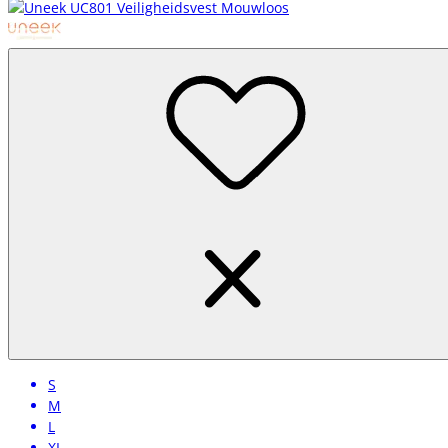
S
M
L
XL