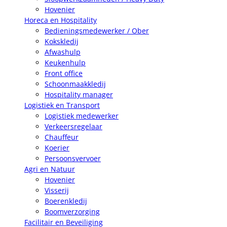
Hovenier
Horeca en Hospitality
Bedieningsmedewerker / Ober
Kokskledij
Afwashulp
Keukenhulp
Front office
Schoonmaakkledij
Hospitality manager
Logistiek en Transport
Logistiek medewerker
Verkeersregelaar
Chauffeur
Koerier
Persoonsvervoer
Agri en Natuur
Hovenier
Visserij
Boerenkledij
Boomverzorging
Facilitair en Beveiliging