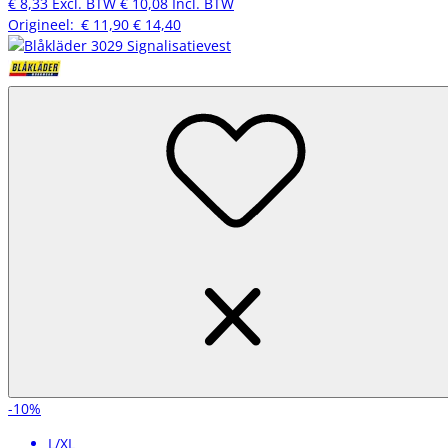
€ 8,33
Excl. BTW
€ 10,08
Incl. BTW
Origineel:
€ 11,90
€ 14,40
-10%
L/XL