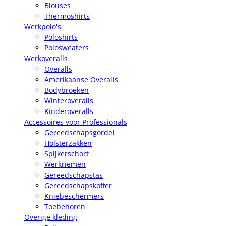
Blouses
Thermoshirts
Werkpolo's
Poloshirts
Polosweaters
Werkoveralls
Overalls
Amerikaanse Overalls
Bodybroeken
Winteroveralls
Kinderoveralls
Accessoires voor Professionals
Gereedschapsgordel
Holsterzakken
Spijkerschort
Werkriemen
Gereedschapstas
Gereedschapskoffer
Kniebeschermers
Toebehoren
Overige kleding