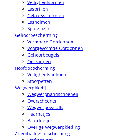
Veiligheidsbrillen
Lasbrillen
Gelaatsschermen
Lashelmen
Spatglazen
Gehoorbescherming
Vormbare Oordoppen
Voorgevormde Oordoppen
Gehoorbeugels
Oorkappen
Hoofdbescherming
Veiligheidshelmen
Stootpetten
Wegwerpkledij
Wegwerphandschoenen
Overschoenen
Wegwerpoveralls
Haarnetjes
Baardnetjes
Overige Wegwerpkleding
Ademhalingsbescherming