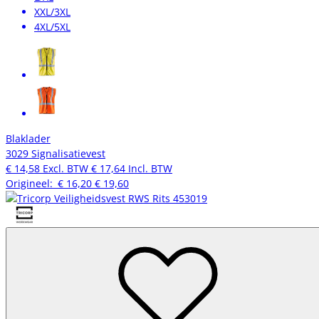
XXL/3XL
4XL/5XL
Blaklader
3029 Signalisatievest
€ 14,58
Excl. BTW
€ 17,64
Incl. BTW
Origineel:
€ 16,20
€ 19,60