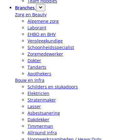
Team Hoodies
Branches
Zorg en Beauty
Algemene zorg
Laborant
EHBO en BHV
Verpleegkundige
Schoonheidsspecialist
Zorgmedewerker
Dokter
Tandarts
Apothekers
Bouw en Infra
Schilders en stukadoors
Elektricien
Stratenmaker
Lasser
Asbestsanering
Dakdekker
Timmerman
Allround infra
Sloopwerkzaamheden / Heavy Duty