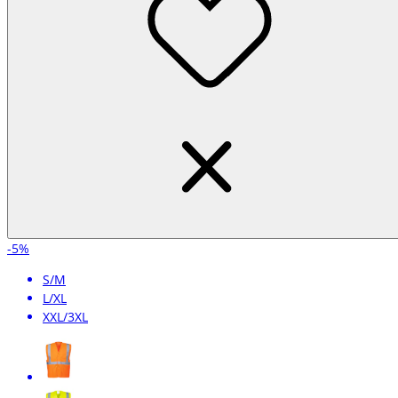
-5%
S/M
L/XL
XXL/3XL