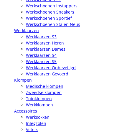
Werkschoenen Instappers
Werkschoenen Sneakers
Werkschoenen Sportief
Werkschoenen Stalen Neus
Werklaarzen
Werklaarzen S3
Werklaarzen Heren
Werklaarzen Dames
Werklaarzen S4
Werklaarzen S5
Werklaarzen Onbeveiligd
Werklaarzen Gevoerd
Klompen
Medische klompen
Zweedse klompen
Tuinklompen
Werkklompen
Accessoires
Werksokken
Inlegzolen
Veters