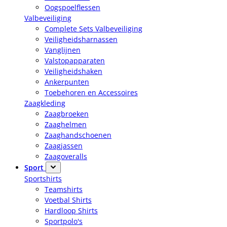
Oogspoelflessen
Valbeveiliging
Complete Sets Valbeveiliging
Veiligheidsharnassen
Vanglijnen
Valstopapparaten
Veiligheidshaken
Ankerpunten
Toebehoren en Accessoires
Zaagkleding
Zaagbroeken
Zaaghelmen
Zaaghandschoenen
Zaagjassen
Zaagoveralls
Sport
Sportshirts
Teamshirts
Voetbal Shirts
Hardloop Shirts
Sportpolo's