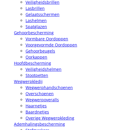
Veiligheidsbrillen
Lasbrillen
Gelaatsschermen
Lashelmen
Spatglazen
Gehoorbescherming
Vormbare Oordoppen
Voorgevormde Oordoppen
Gehoorbeugels
Oorkappen
Hoofdbescherming
Veiligheidshelmen
Stootpetten
Wegwerpkledij
Wegwerphandschoenen
Overschoenen
Wegwerpoveralls
Haarnetjes
Baardnetjes
Overige Wegwerpkleding
Ademhalingsbescherming