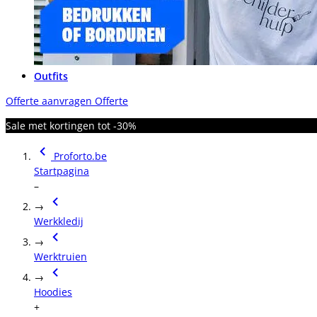
Outfits
Offerte aanvragen
Offerte
Sale met kortingen tot -30%
Proforto.be
Startpagina
–
→
Werkkledij
→
Werktruien
→
Hoodies
+