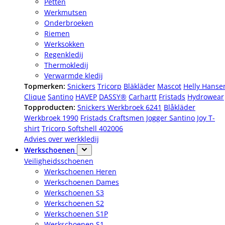
Petten
Werkmutsen
Onderbroeken
Riemen
Werksokken
Regenkledij
Thermokledij
Verwarmde kledij
Topmerken:
Snickers
Tricorp
Bläkläder
Mascot
Helly Hanse
Clique
Santino
HAVEP
DASSY®
Carhartt
Fristads
Hydrowear
Topproducten:
Snickers Werkbroek 6241
Blåkläder
Werkbroek 1990
Fristads Craftsmen Jogger
Santino Joy T-
shirt
Tricorp Softshell 402006
Advies over werkkledij
Werkschoenen
Veiligheidsschoenen
Werkschoenen Heren
Werkschoenen Dames
Werkschoenen S3
Werkschoenen S2
Werkschoenen S1P
Werkschoenen S1