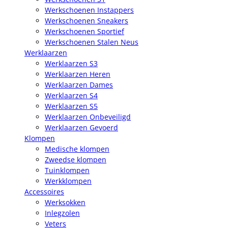
Werkschoenen Instappers
Werkschoenen Sneakers
Werkschoenen Sportief
Werkschoenen Stalen Neus
Werklaarzen
Werklaarzen S3
Werklaarzen Heren
Werklaarzen Dames
Werklaarzen S4
Werklaarzen S5
Werklaarzen Onbeveiligd
Werklaarzen Gevoerd
Klompen
Medische klompen
Zweedse klompen
Tuinklompen
Werkklompen
Accessoires
Werksokken
Inlegzolen
Veters