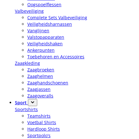
Oogspoelflessen
Valbeveiliging
Complete Sets Valbeveiliging
Veiligheidsharnassen
Vanglijnen
Valstopapparaten
Veiligheidshaken
Ankerpunten
Toebehoren en Accessoires
Zaagkleding
Zaagbroeken
Zaaghelmen
Zaaghandschoenen
Zaagjassen
Zaagoveralls
Sport
Sportshirts
Teamshirts
Voetbal Shirts
Hardloop Shirts
Sportpolo's