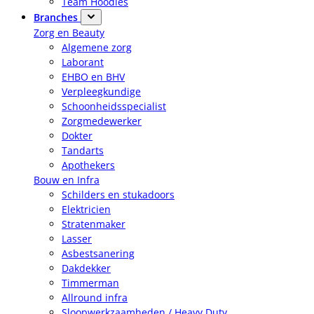
Team Hoodies
Branches
Zorg en Beauty
Algemene zorg
Laborant
EHBO en BHV
Verpleegkundige
Schoonheidsspecialist
Zorgmedewerker
Dokter
Tandarts
Apothekers
Bouw en Infra
Schilders en stukadoors
Elektricien
Stratenmaker
Lasser
Asbestsanering
Dakdekker
Timmerman
Allround infra
Sloopwerkzaamheden / Heavy Duty