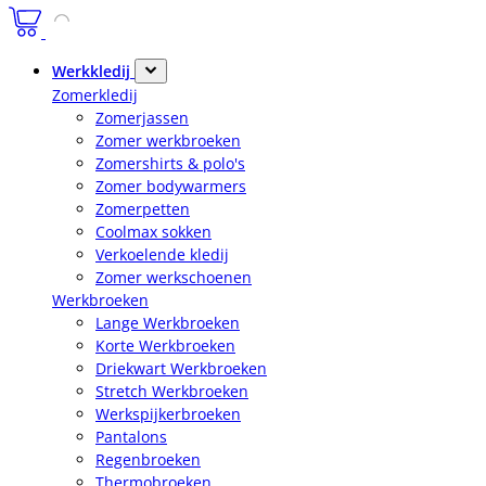
Werkkledij
Zomerkledij
Zomerjassen
Zomer werkbroeken
Zomershirts & polo's
Zomer bodywarmers
Zomerpetten
Coolmax sokken
Verkoelende kledij
Zomer werkschoenen
Werkbroeken
Lange Werkbroeken
Korte Werkbroeken
Driekwart Werkbroeken
Stretch Werkbroeken
Werkspijkerbroeken
Pantalons
Regenbroeken
Thermobroeken