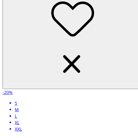
-20%
S
M
L
XL
XXL