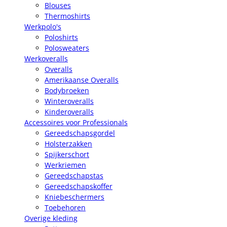
Blouses
Thermoshirts
Werkpolo's
Poloshirts
Polosweaters
Werkoveralls
Overalls
Amerikaanse Overalls
Bodybroeken
Winteroveralls
Kinderoveralls
Accessoires voor Professionals
Gereedschapsgordel
Holsterzakken
Spijkerschort
Werkriemen
Gereedschapstas
Gereedschapskoffer
Kniebeschermers
Toebehoren
Overige kleding