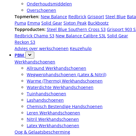
Onderhoudsmiddelen
Overschoenen
Topmerken:
New Balance
Redbrick
Grisport
Steel Blue
Bata
Puma
Emma
Solid Gear
Sixton Peak
Buckbootz
Topproducten:
Steel Blue Southern Cross S3
Grisport 903 
Redbrick Champ S3
New Balance Calibre S3L
Solid Gear
Reckon S3
Advies over werkschoenen
Keuzehulp
PBM
Werkhandschoenen
Allround Werkhandschoenen
Wegwerphandschoenen (Latex & Nitril)
Warme (Thermo) Werkhandschoenen
Waterdichte Werkhandschoenen
Tuinhandschoenen
Lashandschoenen
Chemisch Bestendige Handschoenen
Leren Werkhandschoenen
Nitril Werkhandschoenen
Latex Werkhandschoenen
Oog & Gelaatsbescherming