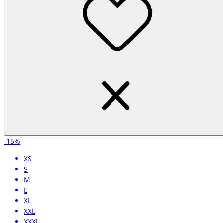
-15%
XS
S
M
L
XL
XXL
XXXL