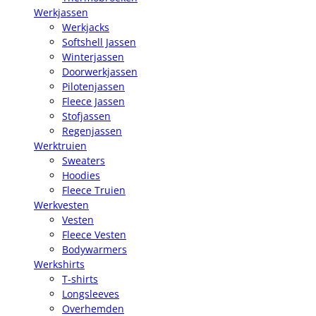
Werkjassen
Werkjacks
Softshell Jassen
Winterjassen
Doorwerkjassen
Pilotenjassen
Fleece Jassen
Stofjassen
Regenjassen
Werktruien
Sweaters
Hoodies
Fleece Truien
Werkvesten
Vesten
Fleece Vesten
Bodywarmers
Werkshirts
T-shirts
Longsleeves
Overhemden