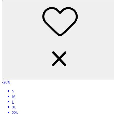
-20%
S
M
L
XL
XXL