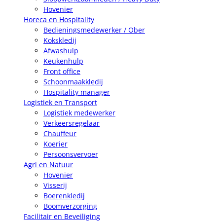
Hovenier
Horeca en Hospitality
Bedieningsmedewerker / Ober
Kokskledij
Afwashulp
Keukenhulp
Front office
Schoonmaakkledij
Hospitality manager
Logistiek en Transport
Logistiek medewerker
Verkeersregelaar
Chauffeur
Koerier
Persoonsvervoer
Agri en Natuur
Hovenier
Visserij
Boerenkledij
Boomverzorging
Facilitair en Beveiliging