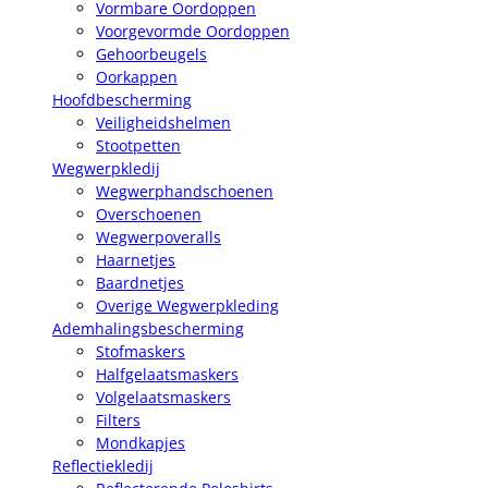
Vormbare Oordoppen
Voorgevormde Oordoppen
Gehoorbeugels
Oorkappen
Hoofdbescherming
Veiligheidshelmen
Stootpetten
Wegwerpkledij
Wegwerphandschoenen
Overschoenen
Wegwerpoveralls
Haarnetjes
Baardnetjes
Overige Wegwerpkleding
Ademhalingsbescherming
Stofmaskers
Halfgelaatsmaskers
Volgelaatsmaskers
Filters
Mondkapjes
Reflectiekledij