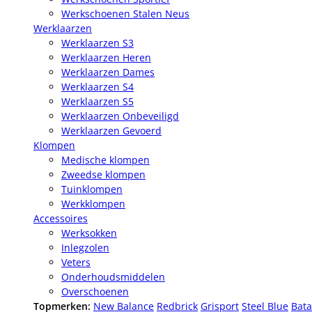
Werkschoenen Stalen Neus
Werklaarzen
Werklaarzen S3
Werklaarzen Heren
Werklaarzen Dames
Werklaarzen S4
Werklaarzen S5
Werklaarzen Onbeveiligd
Werklaarzen Gevoerd
Klompen
Medische klompen
Zweedse klompen
Tuinklompen
Werkklompen
Accessoires
Werksokken
Inlegzolen
Veters
Onderhoudsmiddelen
Overschoenen
Topmerken:
New Balance
Redbrick
Grisport
Steel Blue
Bata