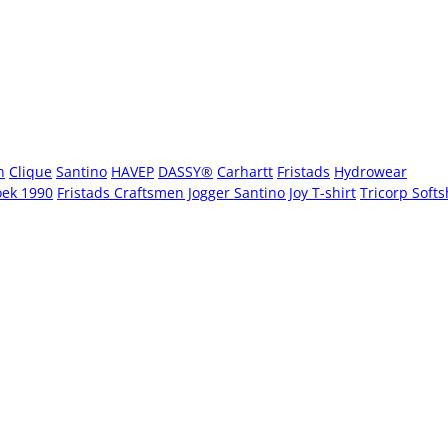
n
Clique
Santino
HAVEP
DASSY®
Carhartt
Fristads
Hydrowear
oek 1990
Fristads Craftsmen Jogger
Santino Joy T-shirt
Tricorp Softs