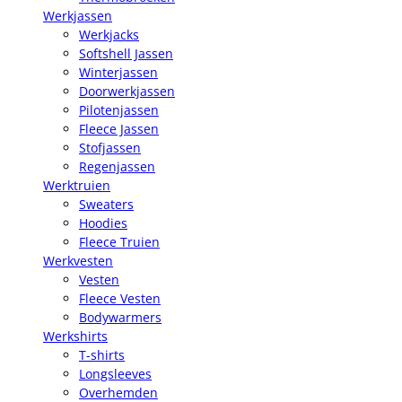
Werkjassen
Werkjacks
Softshell Jassen
Winterjassen
Doorwerkjassen
Pilotenjassen
Fleece Jassen
Stofjassen
Regenjassen
Werktruien
Sweaters
Hoodies
Fleece Truien
Werkvesten
Vesten
Fleece Vesten
Bodywarmers
Werkshirts
T-shirts
Longsleeves
Overhemden