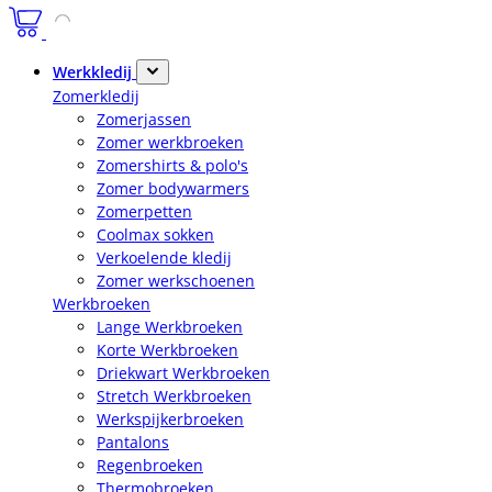
Werkkledij
Zomerkledij
Zomerjassen
Zomer werkbroeken
Zomershirts & polo's
Zomer bodywarmers
Zomerpetten
Coolmax sokken
Verkoelende kledij
Zomer werkschoenen
Werkbroeken
Lange Werkbroeken
Korte Werkbroeken
Driekwart Werkbroeken
Stretch Werkbroeken
Werkspijkerbroeken
Pantalons
Regenbroeken
Thermobroeken