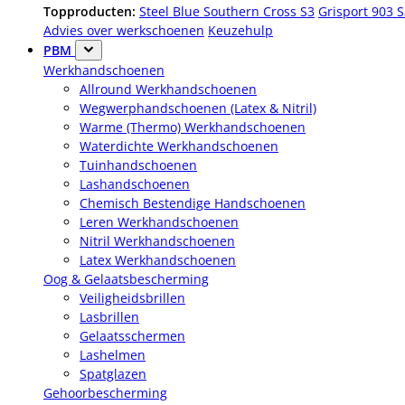
Topproducten:
Steel Blue Southern Cross S3
Grisport 903 
Advies over werkschoenen
Keuzehulp
PBM
Werkhandschoenen
Allround Werkhandschoenen
Wegwerphandschoenen (Latex & Nitril)
Warme (Thermo) Werkhandschoenen
Waterdichte Werkhandschoenen
Tuinhandschoenen
Lashandschoenen
Chemisch Bestendige Handschoenen
Leren Werkhandschoenen
Nitril Werkhandschoenen
Latex Werkhandschoenen
Oog & Gelaatsbescherming
Veiligheidsbrillen
Lasbrillen
Gelaatsschermen
Lashelmen
Spatglazen
Gehoorbescherming