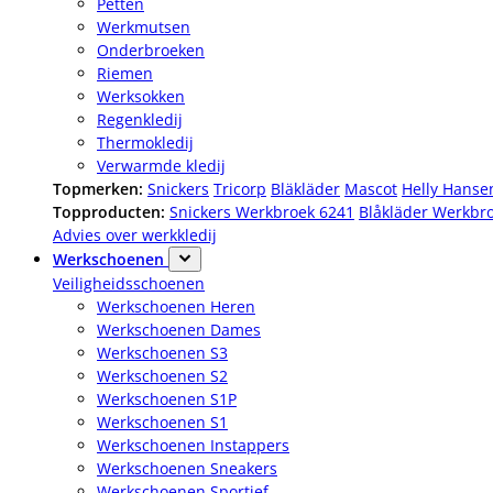
Petten
Werkmutsen
Onderbroeken
Riemen
Werksokken
Regenkledij
Thermokledij
Verwarmde kledij
Topmerken:
Snickers
Tricorp
Bläkläder
Mascot
Helly Hanse
Topproducten:
Snickers Werkbroek 6241
Blåkläder Werkbr
Advies over werkkledij
Werkschoenen
Veiligheidsschoenen
Werkschoenen Heren
Werkschoenen Dames
Werkschoenen S3
Werkschoenen S2
Werkschoenen S1P
Werkschoenen S1
Werkschoenen Instappers
Werkschoenen Sneakers
Werkschoenen Sportief