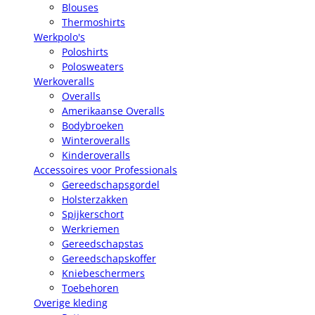
Blouses
Thermoshirts
Werkpolo's
Poloshirts
Polosweaters
Werkoveralls
Overalls
Amerikaanse Overalls
Bodybroeken
Winteroveralls
Kinderoveralls
Accessoires voor Professionals
Gereedschapsgordel
Holsterzakken
Spijkerschort
Werkriemen
Gereedschapstas
Gereedschapskoffer
Kniebeschermers
Toebehoren
Overige kleding