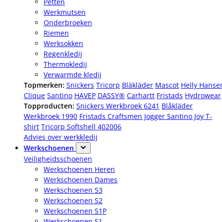
Petten
Werkmutsen
Onderbroeken
Riemen
Werksokken
Regenkledij
Thermokledij
Verwarmde kledij
Topmerken:
Snickers
Tricorp
Bläkläder
Mascot
Helly Hanse
Clique
Santino
HAVEP
DASSY®
Carhartt
Fristads
Hydrowear
Topproducten:
Snickers Werkbroek 6241
Blåkläder
Werkbroek 1990
Fristads Craftsmen Jogger
Santino Joy T-
shirt
Tricorp Softshell 402006
Advies over werkkledij
Werkschoenen
Veiligheidsschoenen
Werkschoenen Heren
Werkschoenen Dames
Werkschoenen S3
Werkschoenen S2
Werkschoenen S1P
Werkschoenen S1