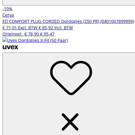
-10%
Cerva
ED COMFORT PLUG CORDED Oordopjes (250 PR) (0401007899999)
€ 71,01
Excl. BTW
€ 85,92
Incl. BTW
Origineel:
€ 78,90
€ 95,47