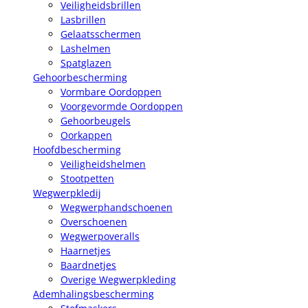
Veiligheidsbrillen
Lasbrillen
Gelaatsschermen
Lashelmen
Spatglazen
Gehoorbescherming
Vormbare Oordoppen
Voorgevormde Oordoppen
Gehoorbeugels
Oorkappen
Hoofdbescherming
Veiligheidshelmen
Stootpetten
Wegwerpkledij
Wegwerphandschoenen
Overschoenen
Wegwerpoveralls
Haarnetjes
Baardnetjes
Overige Wegwerpkleding
Ademhalingsbescherming