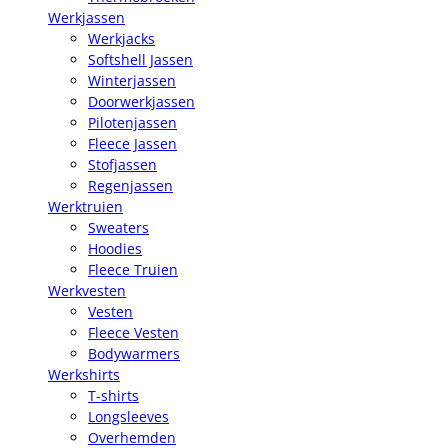
Werkjassen
Werkjacks
Softshell Jassen
Winterjassen
Doorwerkjassen
Pilotenjassen
Fleece Jassen
Stofjassen
Regenjassen
Werktruien
Sweaters
Hoodies
Fleece Truien
Werkvesten
Vesten
Fleece Vesten
Bodywarmers
Werkshirts
T-shirts
Longsleeves
Overhemden