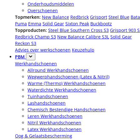
Onderhoudsmiddelen
Overschoenen
Topmerken:
New Balance
Redbrick
Grisport
Steel Blue
Bata
Puma
Emma
Solid Gear
Sixton Peak
Buckbootz
Topproducten:
Steel Blue Southern Cross S3
Grisport 903 
Redbrick Champ S3
New Balance Calibre S3L
Solid Gear
Reckon S3
Advies over werkschoenen
Keuzehulp
PBM
Werkhandschoenen
Allround Werkhandschoenen
Wegwerphandschoenen (Latex & Nitril)
Warme (Thermo) Werkhandschoenen
Waterdichte Werkhandschoenen
Tuinhandschoenen
Lashandschoenen
Chemisch Bestendige Handschoenen
Leren Werkhandschoenen
Nitril Werkhandschoenen
Latex Werkhandschoenen
Oog & Gelaatsbescherming