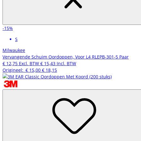
-15%
S
Milwaukee
Vervangende Schuim Oordoppen, Voor L4 RLEPB-301-5 Paar
€ 12,75
Excl. BTW
€ 15,43
Incl. BTW
Origineel:
€ 15,00
€ 18,15