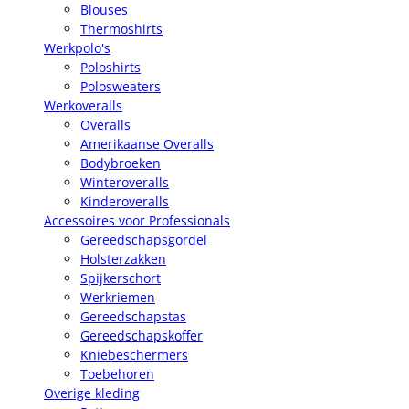
Blouses
Thermoshirts
Werkpolo's
Poloshirts
Polosweaters
Werkoveralls
Overalls
Amerikaanse Overalls
Bodybroeken
Winteroveralls
Kinderoveralls
Accessoires voor Professionals
Gereedschapsgordel
Holsterzakken
Spijkerschort
Werkriemen
Gereedschapstas
Gereedschapskoffer
Kniebeschermers
Toebehoren
Overige kleding