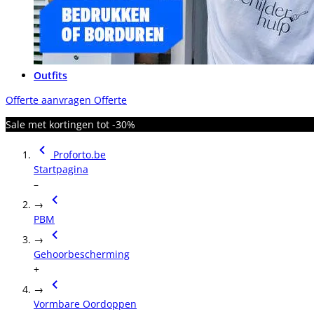
Outfits
Offerte aanvragen
Offerte
Sale met kortingen tot -30%
Proforto.be
Startpagina
–
→
PBM
→
Gehoorbescherming
+
→
Vormbare Oordoppen