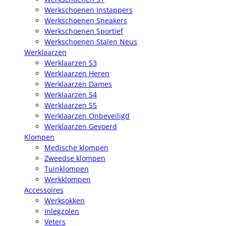
Werkschoenen Instappers
Werkschoenen Sneakers
Werkschoenen Sportief
Werkschoenen Stalen Neus
Werklaarzen
Werklaarzen S3
Werklaarzen Heren
Werklaarzen Dames
Werklaarzen S4
Werklaarzen S5
Werklaarzen Onbeveiligd
Werklaarzen Gevoerd
Klompen
Medische klompen
Zweedse klompen
Tuinklompen
Werkklompen
Accessoires
Werksokken
Inlegzolen
Veters