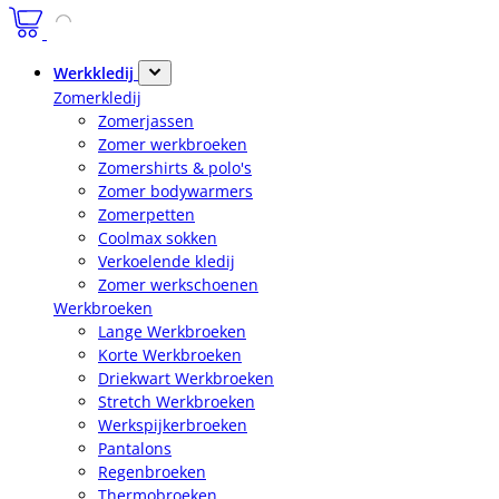
Werkkledij
Zomerkledij
Zomerjassen
Zomer werkbroeken
Zomershirts & polo's
Zomer bodywarmers
Zomerpetten
Coolmax sokken
Verkoelende kledij
Zomer werkschoenen
Werkbroeken
Lange Werkbroeken
Korte Werkbroeken
Driekwart Werkbroeken
Stretch Werkbroeken
Werkspijkerbroeken
Pantalons
Regenbroeken
Thermobroeken