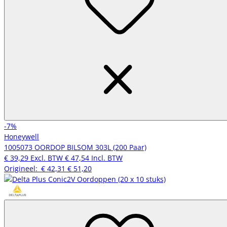
-7%
Honeywell
1005073 OORDOP BILSOM 303L (200 Paar)
€ 39,29
Excl. BTW
€ 47,54
Incl. BTW
Origineel:
€ 42,31
€ 51,20