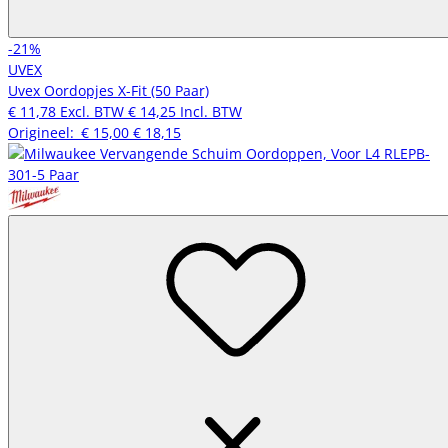
-21%
UVEX
Uvex Oordopjes X-Fit (50 Paar)
€ 11,78
Excl. BTW
€ 14,25
Incl. BTW
Origineel:
€ 15,00
€ 18,15