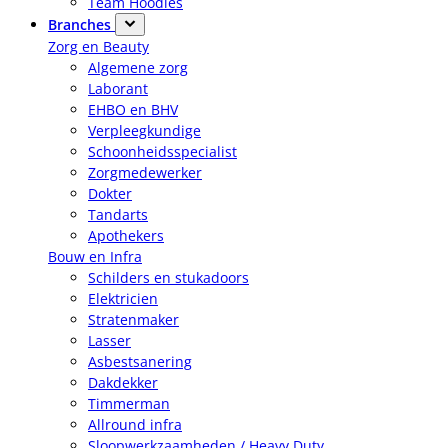
Team Hoodies
Branches
Zorg en Beauty
Algemene zorg
Laborant
EHBO en BHV
Verpleegkundige
Schoonheidsspecialist
Zorgmedewerker
Dokter
Tandarts
Apothekers
Bouw en Infra
Schilders en stukadoors
Elektricien
Stratenmaker
Lasser
Asbestsanering
Dakdekker
Timmerman
Allround infra
Sloopwerkzaamheden / Heavy Duty