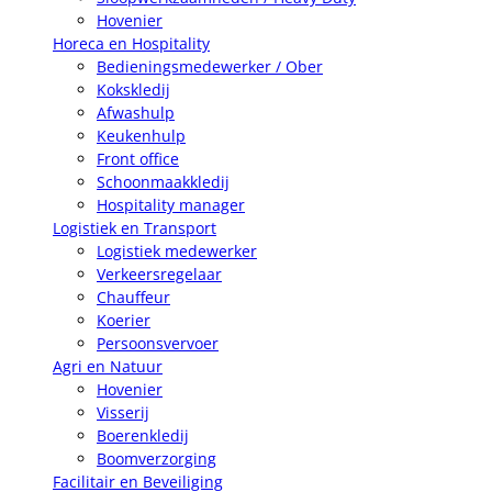
Hovenier
Horeca en Hospitality
Bedieningsmedewerker / Ober
Kokskledij
Afwashulp
Keukenhulp
Front office
Schoonmaakkledij
Hospitality manager
Logistiek en Transport
Logistiek medewerker
Verkeersregelaar
Chauffeur
Koerier
Persoonsvervoer
Agri en Natuur
Hovenier
Visserij
Boerenkledij
Boomverzorging
Facilitair en Beveiliging