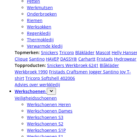
Petten
Werkmutsen
Onderbroeken
Riemen
Werksokken
Regenkledij
Thermokledij
Verwarmde kledij
Topmerken:
Snickers
Tricorp
Bläkläder
Mascot
Helly Hanse
Clique
Santino
HAVEP
DASSY®
Carhartt
Fristads
Hydrowear
Topproducten:
Snickers Werkbroek 6241
Blåkläder
Werkbroek 1990
Fristads Craftsmen Jogger
Santino Joy T-
shirt
Tricorp Softshell 402006
Advies over werkkledij
Werkschoenen
Veiligheidsschoenen
Werkschoenen Heren
Werkschoenen Dames
Werkschoenen S3
Werkschoenen S2
Werkschoenen S1P
Werkschoenen S1