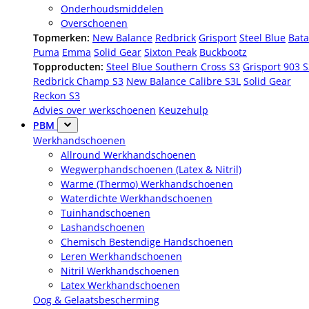
Onderhoudsmiddelen
Overschoenen
Topmerken:
New Balance
Redbrick
Grisport
Steel Blue
Bata
Puma
Emma
Solid Gear
Sixton Peak
Buckbootz
Topproducten:
Steel Blue Southern Cross S3
Grisport 903 
Redbrick Champ S3
New Balance Calibre S3L
Solid Gear
Reckon S3
Advies over werkschoenen
Keuzehulp
PBM
Werkhandschoenen
Allround Werkhandschoenen
Wegwerphandschoenen (Latex & Nitril)
Warme (Thermo) Werkhandschoenen
Waterdichte Werkhandschoenen
Tuinhandschoenen
Lashandschoenen
Chemisch Bestendige Handschoenen
Leren Werkhandschoenen
Nitril Werkhandschoenen
Latex Werkhandschoenen
Oog & Gelaatsbescherming