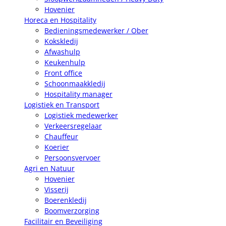
Hovenier
Horeca en Hospitality
Bedieningsmedewerker / Ober
Kokskledij
Afwashulp
Keukenhulp
Front office
Schoonmaakkledij
Hospitality manager
Logistiek en Transport
Logistiek medewerker
Verkeersregelaar
Chauffeur
Koerier
Persoonsvervoer
Agri en Natuur
Hovenier
Visserij
Boerenkledij
Boomverzorging
Facilitair en Beveiliging