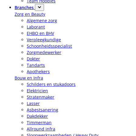
Team Hoodies
Branches
Zorg en Beauty
Algemene zorg
Laborant
EHBO en BHV
Verpleegkundige
Schoonheidsspecialist
Zorgmedewerker
Dokter
Tandarts
Apothekers
Bouw en Infra
Schilders en stukadoors
Elektricien
Stratenmaker
Lasser
Asbestsanering
Dakdekker
Timmerman
Allround infra
Sloopwerkzaamheden / Heavy Duty