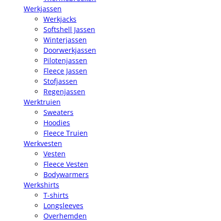
Werkjassen
Werkjacks
Softshell Jassen
Winterjassen
Doorwerkjassen
Pilotenjassen
Fleece Jassen
Stofjassen
Regenjassen
Werktruien
Sweaters
Hoodies
Fleece Truien
Werkvesten
Vesten
Fleece Vesten
Bodywarmers
Werkshirts
T-shirts
Longsleeves
Overhemden