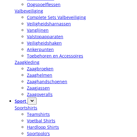
Oogspoelflessen
Valbeveiliging
Complete Sets Valbeveiliging
Veiligheidsharnassen
Vanglijnen
Valstopapparaten
Veiligheidshaken
Ankerpunten
Toebehoren en Accessoires
Zaagkleding
Zaagbroeken
Zaaghelmen
Zaaghandschoenen
Zaagjassen
Zaagoveralls
Sport
Sportshirts
Teamshirts
Voetbal Shirts
Hardloop Shirts
Sportpolo's