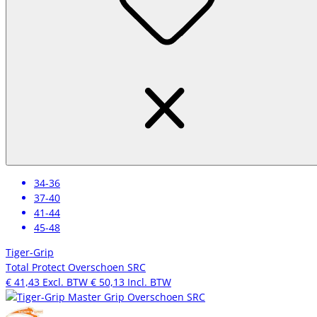
34-36
37-40
41-44
45-48
Tiger-Grip
Total Protect Overschoen SRC
€ 41,43
Excl. BTW
€ 50,13
Incl. BTW