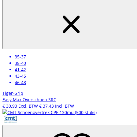
35-37
38-40
41-42
43-45
46-48
Tiger-Grip
Easy Max Overschoen SRC
€ 30,93
Excl. BTW
€ 37,43
Incl. BTW