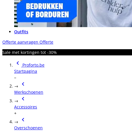
Outfits
Offerte aanvragen
Offerte
Sale met kortingen tot -30%
Proforto.be
Startpagina
–
→
Werkschoenen
→
Accessoires
+
→
Overschoenen