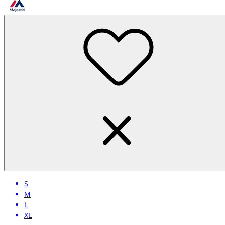
S
M
L
XL