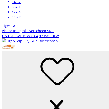
34-37
38-41
42-44
45-47
Tiger-Grip
Visitor Integral Overschoen SRC
€ 53,61
Excl. BTW
€ 64,87
Incl. BTW