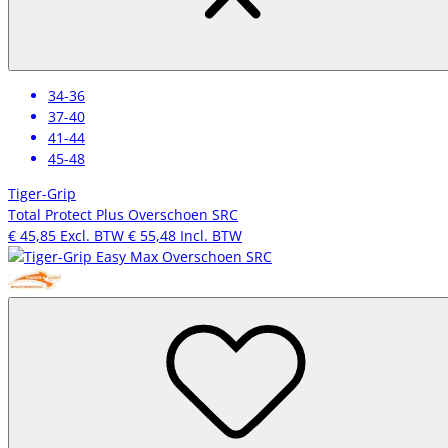
34-36
37-40
41-44
45-48
Tiger-Grip
Total Protect Plus Overschoen SRC
€ 45,85
Excl. BTW
€ 55,48
Incl. BTW