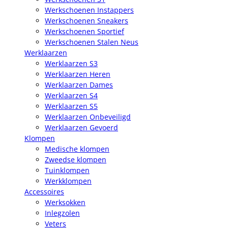
Werkschoenen Instappers
Werkschoenen Sneakers
Werkschoenen Sportief
Werkschoenen Stalen Neus
Werklaarzen
Werklaarzen S3
Werklaarzen Heren
Werklaarzen Dames
Werklaarzen S4
Werklaarzen S5
Werklaarzen Onbeveiligd
Werklaarzen Gevoerd
Klompen
Medische klompen
Zweedse klompen
Tuinklompen
Werkklompen
Accessoires
Werksokken
Inlegzolen
Veters