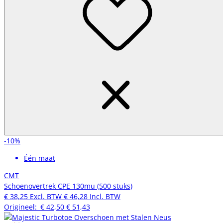
-10%
Één maat
CMT
Schoenovertrek CPE 130mu (500 stuks)
€ 38,25
Excl. BTW
€ 46,28
Incl. BTW
Origineel:
€ 42,50
€ 51,43