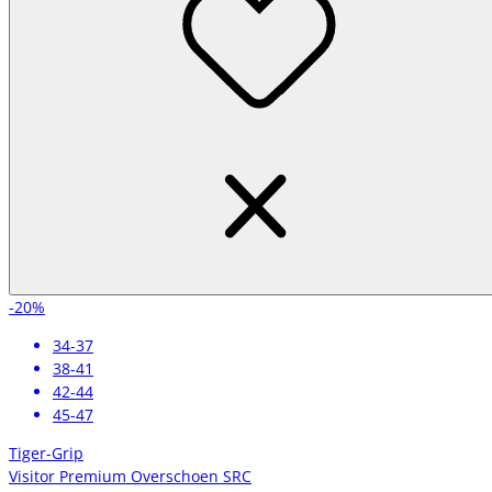
-20%
34-37
38-41
42-44
45-47
Tiger-Grip
Visitor Premium Overschoen SRC