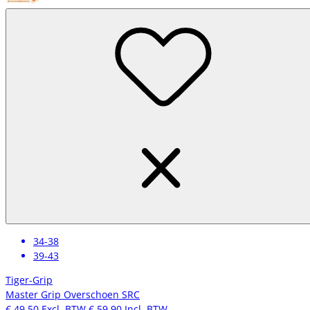
34-38
39-43
Tiger-Grip
Master Grip Overschoen SRC
€ 49,50
Excl. BTW
€ 59,90
Incl. BTW