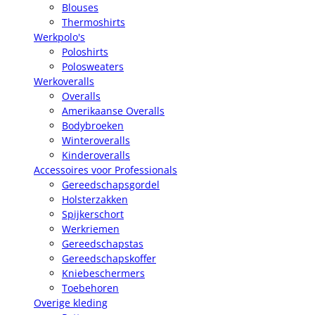
Blouses
Thermoshirts
Werkpolo's
Poloshirts
Polosweaters
Werkoveralls
Overalls
Amerikaanse Overalls
Bodybroeken
Winteroveralls
Kinderoveralls
Accessoires voor Professionals
Gereedschapsgordel
Holsterzakken
Spijkerschort
Werkriemen
Gereedschapstas
Gereedschapskoffer
Kniebeschermers
Toebehoren
Overige kleding