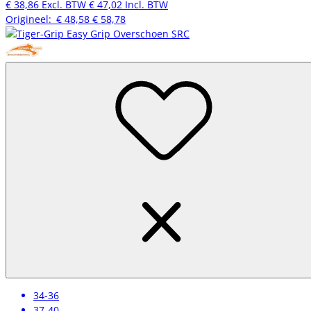
€ 38,86
Excl. BTW
€ 47,02
Incl. BTW
Origineel:
€ 48,58
€ 58,78
34-36
37-40