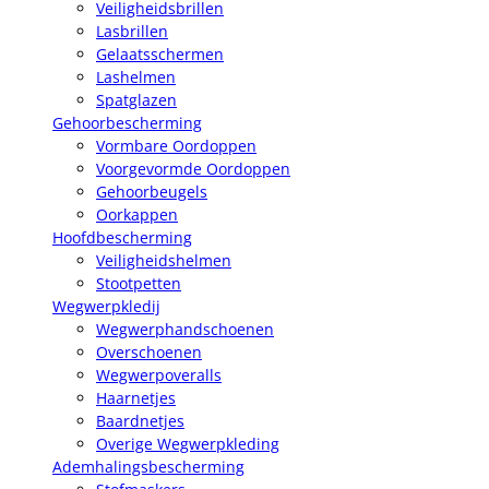
Veiligheidsbrillen
Lasbrillen
Gelaatsschermen
Lashelmen
Spatglazen
Gehoorbescherming
Vormbare Oordoppen
Voorgevormde Oordoppen
Gehoorbeugels
Oorkappen
Hoofdbescherming
Veiligheidshelmen
Stootpetten
Wegwerpkledij
Wegwerphandschoenen
Overschoenen
Wegwerpoveralls
Haarnetjes
Baardnetjes
Overige Wegwerpkleding
Ademhalingsbescherming