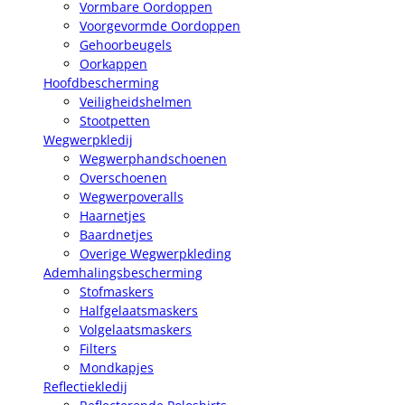
Vormbare Oordoppen
Voorgevormde Oordoppen
Gehoorbeugels
Oorkappen
Hoofdbescherming
Veiligheidshelmen
Stootpetten
Wegwerpkledij
Wegwerphandschoenen
Overschoenen
Wegwerpoveralls
Haarnetjes
Baardnetjes
Overige Wegwerpkleding
Ademhalingsbescherming
Stofmaskers
Halfgelaatsmaskers
Volgelaatsmaskers
Filters
Mondkapjes
Reflectiekledij