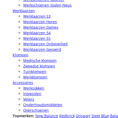
Werkschoenen Stalen Neus
Werklaarzen
Werklaarzen S3
Werklaarzen Heren
Werklaarzen Dames
Werklaarzen S4
Werklaarzen S5
Werklaarzen Onbeveiligd
Werklaarzen Gevoerd
Klompen
Medische klompen
Zweedse klompen
Tuinklompen
Werkklompen
Accessoires
Werksokken
Inlegzolen
Veters
Onderhoudsmiddelen
Overschoenen
Topmerken:
New Balance
Redbrick
Grisport
Steel Blue
Bata