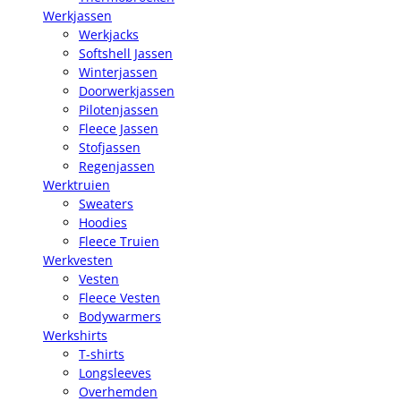
Werkjassen
Werkjacks
Softshell Jassen
Winterjassen
Doorwerkjassen
Pilotenjassen
Fleece Jassen
Stofjassen
Regenjassen
Werktruien
Sweaters
Hoodies
Fleece Truien
Werkvesten
Vesten
Fleece Vesten
Bodywarmers
Werkshirts
T-shirts
Longsleeves
Overhemden