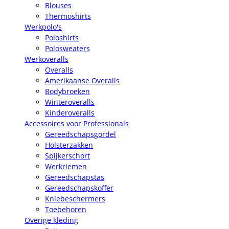
Blouses
Thermoshirts
Werkpolo's
Poloshirts
Polosweaters
Werkoveralls
Overalls
Amerikaanse Overalls
Bodybroeken
Winteroveralls
Kinderoveralls
Accessoires voor Professionals
Gereedschapsgordel
Holsterzakken
Spijkerschort
Werkriemen
Gereedschapstas
Gereedschapskoffer
Kniebeschermers
Toebehoren
Overige kleding