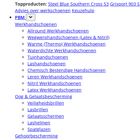
Topproducten:
Steel Blue Southern Cross S3
Grisport 903 
Advies over werkschoenen
Keuzehulp
PBM
Werkhandschoenen
Allround Werkhandschoenen
Wegwerphandschoenen (Latex & Nitril)
Warme (Thermo) Werkhandschoenen
Waterdichte Werkhandschoenen
Tuinhandschoenen
Lashandschoenen
Chemisch Bestendige Handschoenen
Leren Werkhandschoenen
Nitril Werkhandschoenen
Latex Werkhandschoenen
Oog & Gelaatsbescherming
Veiligheidsbrillen
Lasbrillen
Gelaatsschermen
Lashelmen
Spatglazen
Gehoorbescherming