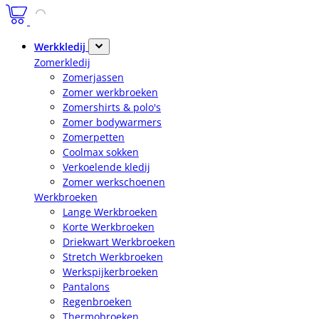
Werkkledij
Zomerkledij
Zomerjassen
Zomer werkbroeken
Zomershirts & polo's
Zomer bodywarmers
Zomerpetten
Coolmax sokken
Verkoelende kledij
Zomer werkschoenen
Werkbroeken
Lange Werkbroeken
Korte Werkbroeken
Driekwart Werkbroeken
Stretch Werkbroeken
Werkspijkerbroeken
Pantalons
Regenbroeken
Thermobroeken