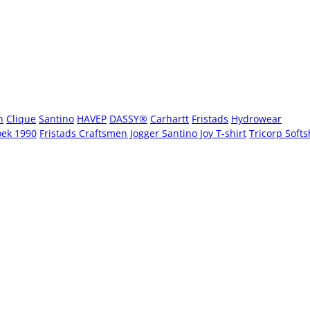
n
Clique
Santino
HAVEP
DASSY®
Carhartt
Fristads
Hydrowear
oek 1990
Fristads Craftsmen Jogger
Santino Joy T-shirt
Tricorp Softs