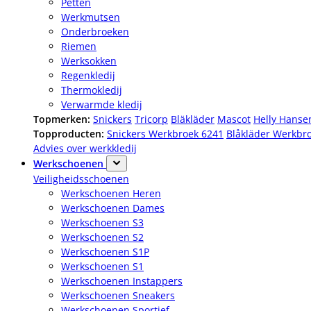
Petten
Werkmutsen
Onderbroeken
Riemen
Werksokken
Regenkledij
Thermokledij
Verwarmde kledij
Topmerken:
Snickers
Tricorp
Bläkläder
Mascot
Helly Hanse
Topproducten:
Snickers Werkbroek 6241
Blåkläder Werkbr
Advies over werkkledij
Werkschoenen
Veiligheidsschoenen
Werkschoenen Heren
Werkschoenen Dames
Werkschoenen S3
Werkschoenen S2
Werkschoenen S1P
Werkschoenen S1
Werkschoenen Instappers
Werkschoenen Sneakers
Werkschoenen Sportief