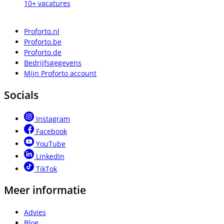
10+ vacatures
Proforto.nl
Proforto.be
Proforto.de
Bedrijfsgegevens
Mijn Proforto account
Socials
Instagram
Facebook
YouTube
LinkedIn
TikTok
Meer informatie
Advies
Blog