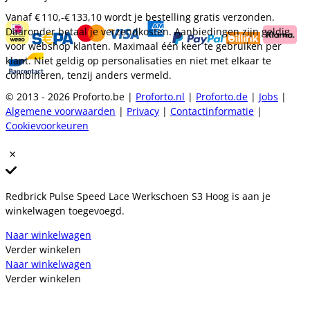
Vanaf
€ 110,-
€ 133,10
wordt je bestelling gratis verzonden.
Daaronder betaal je verzendkosten. Aanbiedingen zijn geldig
voor webshop klanten. Maximaal één keer te gebruiken per
klant. Niet geldig op personalisaties en niet met elkaar te
combineren, tenzij anders vermeld.
© 2013 - 2026 Proforto.be |
Proforto.nl
|
Proforto.de
|
Jobs
|
Algemene voorwaarden
|
Privacy
|
Contactinformatie
|
Cookievoorkeuren
Redbrick Pulse Speed Lace Werkschoen S3 Hoog is aan je
winkelwagen toegevoegd.
Naar winkelwagen
Verder winkelen
Naar winkelwagen
Verder winkelen