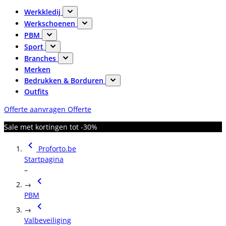
Werkkledij
Werkschoenen
PBM
Sport
Branches
Merken
Bedrukken & Borduren
Outfits
Offerte aanvragen
Offerte
Sale met kortingen tot -30%
Proforto.be
Startpagina
–
→
PBM
→
Valbeveiliging