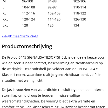
M
96-100
84-88
102-106
L
104-108
92-97
110-114
XL
112-116
102-108
118-122
XXL
120-124
114-120
126-130
3XL
128
126
134
Bekijk meetinstructies
.
Productomschrijving
De Projob 6443 SIGNALISATIESOFTSHELL is de ideale keuze voor
wie op zoek is naar comfort, bescherming en zichtbaarheid op
de werkplek. Deze softshell jas voldoet aan de EN ISO 20471
Klasse 1 norm, waardoor u altijd goed zichtbaar bent, zelfs in
situaties met weinig licht.
De jas is voorzien van waterdichte ritssluitingen en een interne
stormflap om u droog te houden in wisselvallige
weersomstandigheden. De voering biedt extra warmte en
comfort, terwijl de kinbescherming uw gezicht beschermt tegen