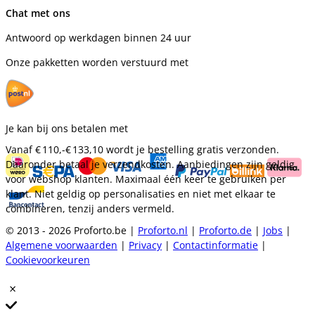
Chat met ons
Antwoord op werkdagen binnen 24 uur
Onze pakketten worden verstuurd met
Je kan bij ons betalen met
Vanaf
€ 110,-
€ 133,10
wordt je bestelling gratis verzonden.
Daaronder betaal je verzendkosten. Aanbiedingen zijn geldig
voor webshop klanten. Maximaal één keer te gebruiken per
klant. Niet geldig op personalisaties en niet met elkaar te
combineren, tenzij anders vermeld.
© 2013 - 2026 Proforto.be |
Proforto.nl
|
Proforto.de
|
Jobs
|
Algemene voorwaarden
|
Privacy
|
Contactinformatie
|
Cookievoorkeuren