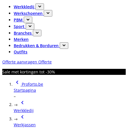
Werkkledij
Werkschoenen
PBM
Sport
Branches
Merken
Bedrukken & Borduren
Outfits
Offerte aanvragen
Offerte
Sale met kortingen tot -30%
Proforto.be
Startpagina
–
→
Werkkledij
→
Werkjassen