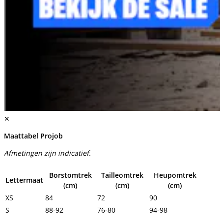
✕
Maattabel Projob
Afmetingen zijn indicatief.
Borstomtrek
Tailleomtrek
Heupomtrek
Lettermaat
(cm)
(cm)
(cm)
XS
84
72
90
S
88-92
76-80
94-98