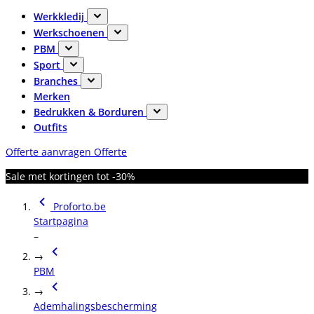
Werkkledij
Werkschoenen
PBM
Sport
Branches
Merken
Bedrukken & Borduren
Outfits
Offerte aanvragen
Offerte
Sale met kortingen tot -30%
Proforto.be
Startpagina
–
→
PBM
→
Ademhalingsbescherming