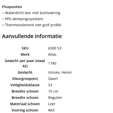
Pluspunten
+
Waterdicht leer met bontvoering
+
PPS-dempingssysteem
+
Thermoisolerend met grof profiel
Aanvullende informatie
SKU
6300 S3
Merk
Atlas
Gewicht per paar (maat
1740
42)
Geslacht
Unisex, Heren
Kleurgroep(en)
Zwart
Veiligheidsklasse
S3
Breedte schoen
10 cm
Breedte schoen
Regulier
Materiaal schoen
Leer
Voering schoen
Wol