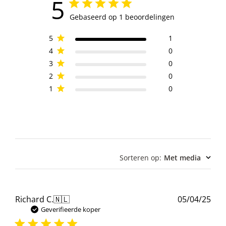
5
Gebaseerd op 1 beoordelingen
5
1
4
0
3
0
2
0
1
0
Sorteren op
:
Met media
Pub
Richard C.
🇳🇱
05/04/25
Geverifieerde koper