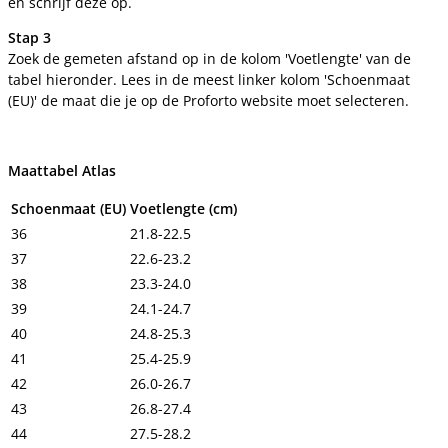
en schrijf deze op.
Stap 3
Zoek de gemeten afstand op in de kolom 'Voetlengte' van de
tabel hieronder. Lees in de meest linker kolom 'Schoenmaat
(EU)' de maat die je op de Proforto website moet selecteren.
Maattabel Atlas
Schoenmaat (EU)
Voetlengte (cm)
36
21.8-22.5
37
22.6-23.2
38
23.3-24.0
39
24.1-24.7
40
24.8-25.3
41
25.4-25.9
42
26.0-26.7
43
26.8-27.4
44
27.5-28.2