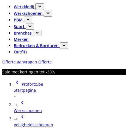
Werkkledij
Werkschoenen
PBM
Sport
Branches
Merken
Bedrukken & Borduren
Outfits
Offerte aanvragen
Offerte
Sale met kortingen tot -30%
Proforto.be
Startpagina
–
→
Werkschoenen
→
Veiligheidsschoenen