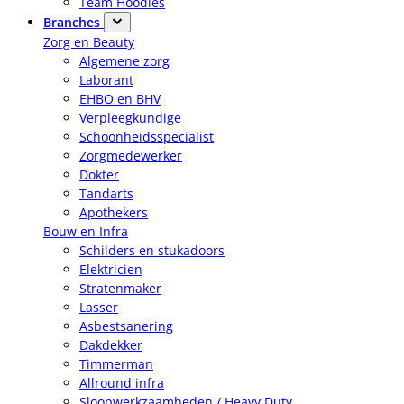
Team Hoodies
Branches
Zorg en Beauty
Algemene zorg
Laborant
EHBO en BHV
Verpleegkundige
Schoonheidsspecialist
Zorgmedewerker
Dokter
Tandarts
Apothekers
Bouw en Infra
Schilders en stukadoors
Elektricien
Stratenmaker
Lasser
Asbestsanering
Dakdekker
Timmerman
Allround infra
Sloopwerkzaamheden / Heavy Duty