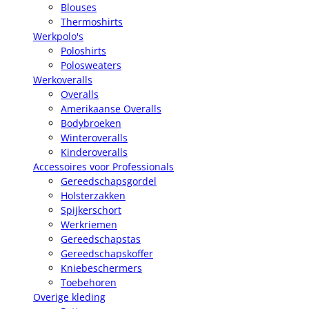
Blouses
Thermoshirts
Werkpolo's
Poloshirts
Polosweaters
Werkoveralls
Overalls
Amerikaanse Overalls
Bodybroeken
Winteroveralls
Kinderoveralls
Accessoires voor Professionals
Gereedschapsgordel
Holsterzakken
Spijkerschort
Werkriemen
Gereedschapstas
Gereedschapskoffer
Kniebeschermers
Toebehoren
Overige kleding