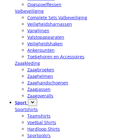
Oogspoelflessen
Valbeveiliging
Complete Sets Valbeveiliging
Veiligheidsharnassen
Vanglijnen
Valstopapparaten
Veiligheidshaken
Ankerpunten
Toebehoren en Accessoires
Zaagkleding
Zaagbroeken
Zaaghelmen
Zaaghandschoenen
Zaagjassen
Zaagoveralls
Sport
Sportshirts
Teamshirts
Voetbal Shirts
Hardloop Shirts
Sportpolo's