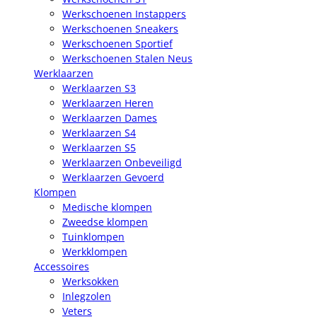
Werkschoenen Instappers
Werkschoenen Sneakers
Werkschoenen Sportief
Werkschoenen Stalen Neus
Werklaarzen
Werklaarzen S3
Werklaarzen Heren
Werklaarzen Dames
Werklaarzen S4
Werklaarzen S5
Werklaarzen Onbeveiligd
Werklaarzen Gevoerd
Klompen
Medische klompen
Zweedse klompen
Tuinklompen
Werkklompen
Accessoires
Werksokken
Inlegzolen
Veters