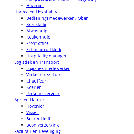
Hovenier
Horeca en Hospitality
Bedieningsmedewerker / Ober
Kokskledij
Afwashulp
Keukenhulp
Front office
Schoonmaakkledij
Hospitality manager
Logistiek en Transport
Logistiek medewerker
Verkeersregelaar
Chauffeur
Koerier
Persoonsvervoer
Agri en Natuur
Hovenier
Visserij
Boerenkledij
Boomverzorging
Facilitair en Beveiliging