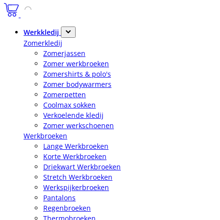
Werkkledij
Zomerkledij
Zomerjassen
Zomer werkbroeken
Zomershirts & polo's
Zomer bodywarmers
Zomerpetten
Coolmax sokken
Verkoelende kledij
Zomer werkschoenen
Werkbroeken
Lange Werkbroeken
Korte Werkbroeken
Driekwart Werkbroeken
Stretch Werkbroeken
Werkspijkerbroeken
Pantalons
Regenbroeken
Thermobroeken