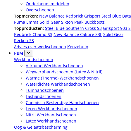
Onderhoudsmiddelen
Overschoenen
Topmerken:
New Balance
Redbrick
Grisport
Steel Blue
Bata
Puma
Emma
Solid Gear
Sixton Peak
Buckbootz
Topproducten:
Steel Blue Southern Cross S3
Grisport 903 
Redbrick Champ S3
New Balance Calibre S3L
Solid Gear
Reckon S3
Advies over werkschoenen
Keuzehulp
PBM
Werkhandschoenen
Allround Werkhandschoenen
Wegwerphandschoenen (Latex & Nitril)
Warme (Thermo) Werkhandschoenen
Waterdichte Werkhandschoenen
Tuinhandschoenen
Lashandschoenen
Chemisch Bestendige Handschoenen
Leren Werkhandschoenen
Nitril Werkhandschoenen
Latex Werkhandschoenen
Oog & Gelaatsbescherming