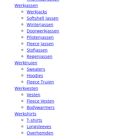
Werkjassen
Werkjacks
Softshell Jassen
Winterjassen
Doorwerkjassen
Pilotenjassen
Fleece Jassen
Stofjassen
Regenjassen
Werktruien
Sweaters
Hoodies
Fleece Truien
Werkvesten
Vesten
Fleece Vesten
Bodywarmers
Werkshirts
T-shirts
Longsleeves
Overhemden