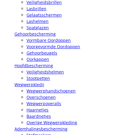
Veiligheidsbrillen
Lasbrillen
Gelaatsschermen
Lashelmen
Spatglazen
Gehoorbescherming
Vormbare Oordoppen
Voorgevormde Oordoppen
Gehoorbeugels
Oorkappen
Hoofdbescherming
Veiligheidshelmen
Stootpetten
Wegwerpkledij
Wegwerphandschoenen
Overschoenen
Wegwerpoveralls
Haarnetjes
Baardnetjes
Overige Wegwerpkleding
Ademhalingsbescherming