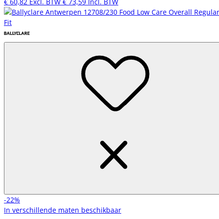
€ 60,82
Excl. BTW
€ 73,59
Incl. BTW
-22%
In verschillende maten beschikbaar