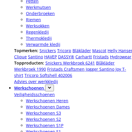
Petten
Werkmutsen
Onderbroeken
Riemen
Werksokken
Regenkledij
Thermokledij
Verwarmde kledij
Topmerken:
Snickers
Tricorp
Bläkläder
Mascot
Helly Hanse
Clique
Santino
HAVEP
DASSY®
Carhartt
Fristads
Hydrowear
Topproducten:
Snickers Werkbroek 6241
Blåkläder
Werkbroek 1990
Fristads Craftsmen Jogger
Santino Joy T-
shirt
Tricorp Softshell 402006
Advies over werkkledij
Werkschoenen
Veiligheidsschoenen
Werkschoenen Heren
Werkschoenen Dames
Werkschoenen S3
Werkschoenen S2
Werkschoenen S1P
Werkschoenen S1