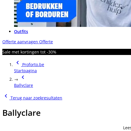
Outfits
Offerte aanvragen
Offerte
Sale met kortingen tot -30%
Proforto.be
Startpagina
→
Ballyclare
Terug naar zoekresultaten
Ballyclare
Lee