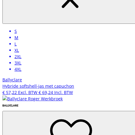
S
M
L
XL
2XL
3XL
4XL
Ballyclare
Hybride softshell-jas met capuchon
€ 57,22
Excl. BTW
€ 69,24
Incl. BTW