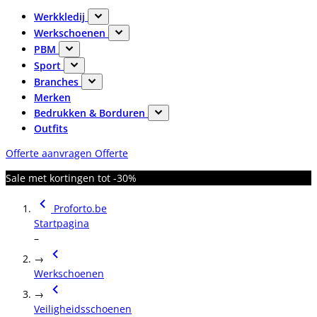
Werkkledij
Werkschoenen
PBM
Sport
Branches
Merken
Bedrukken & Borduren
Outfits
Offerte aanvragen
Offerte
Sale met kortingen tot -30%
Proforto.be
Startpagina
–
→
Werkschoenen
→
Veiligheidsschoenen