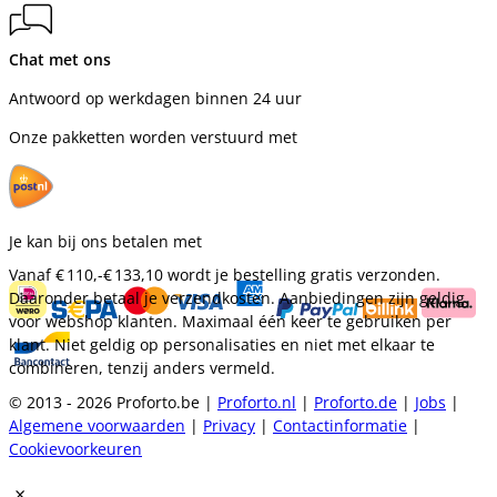
Chat met ons
Antwoord op werkdagen binnen 24 uur
Onze pakketten worden verstuurd met
Je kan bij ons betalen met
Vanaf
€ 110,-
€ 133,10
wordt je bestelling gratis verzonden.
Daaronder betaal je verzendkosten. Aanbiedingen zijn geldig
voor webshop klanten. Maximaal één keer te gebruiken per
klant. Niet geldig op personalisaties en niet met elkaar te
combineren, tenzij anders vermeld.
© 2013 - 2026 Proforto.be |
Proforto.nl
|
Proforto.de
|
Jobs
|
Algemene voorwaarden
|
Privacy
|
Contactinformatie
|
Cookievoorkeuren