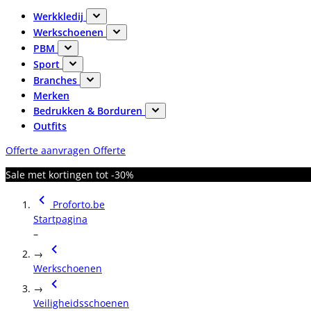
Werkkledij
Werkschoenen
PBM
Sport
Branches
Merken
Bedrukken & Borduren
Outfits
Offerte aanvragen
Offerte
Sale met kortingen tot -30%
Proforto.be
Startpagina
–
→
Werkschoenen
→
Veiligheidsschoenen