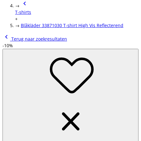
→
T-shirts
+
→
Blåkläder 33871030 T-shirt High Vis Reflecterend
Terug naar zoekresultaten
-10%