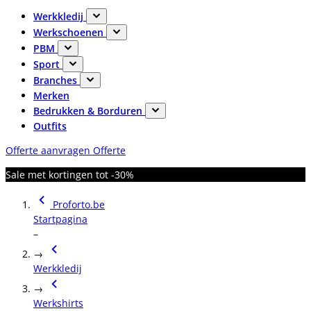
Werkkledij
Werkschoenen
PBM
Sport
Branches
Merken
Bedrukken & Borduren
Outfits
Offerte aanvragen
Offerte
Sale met kortingen tot -30%
Proforto.be
Startpagina
–
→
Werkkledij
→
Werkshirts