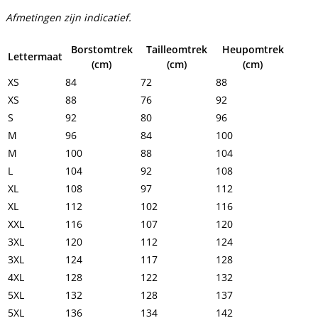
Afmetingen zijn indicatief.
Borstomtrek
Tailleomtrek
Heupomtrek
Lettermaat
(cm)
(cm)
(cm)
XS
84
72
88
XS
88
76
92
S
92
80
96
M
96
84
100
M
100
88
104
L
104
92
108
XL
108
97
112
XL
112
102
116
XXL
116
107
120
3XL
120
112
124
3XL
124
117
128
4XL
128
122
132
5XL
132
128
137
5XL
136
134
142