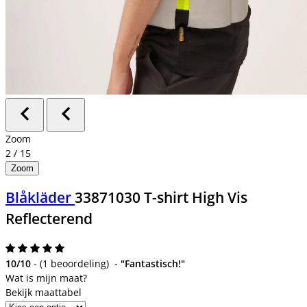
Zoom
2
/
15
Zoom
Blåkläder
33871030 T-shirt High Vis
Reflecterend
10/10
-
(
1 beoordeling
)
-
"Fantastisch!"
Bekijk maattabel