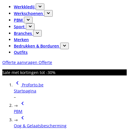
Werkkledij
Werkschoenen
PBM
Sport
Branches
Merken
Bedrukken & Borduren
Outfits
Offerte aanvragen
Offerte
Sale met kortingen tot -30%
Proforto.be
Startpagina
–
→
PBM
→
Oog & Gelaatsbescherming