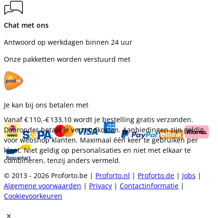
Chat met ons
Antwoord op werkdagen binnen 24 uur
Onze pakketten worden verstuurd met
Je kan bij ons betalen met
Vanaf
€ 110,-
€ 133,10
wordt je bestelling gratis verzonden.
Daaronder betaal je verzendkosten. Aanbiedingen zijn geldig
voor webshop klanten. Maximaal één keer te gebruiken per
klant. Niet geldig op personalisaties en niet met elkaar te
combineren, tenzij anders vermeld.
© 2013 - 2026 Proforto.be |
Proforto.nl
|
Proforto.de
|
Jobs
|
Algemene voorwaarden
|
Privacy
|
Contactinformatie
|
Cookievoorkeuren