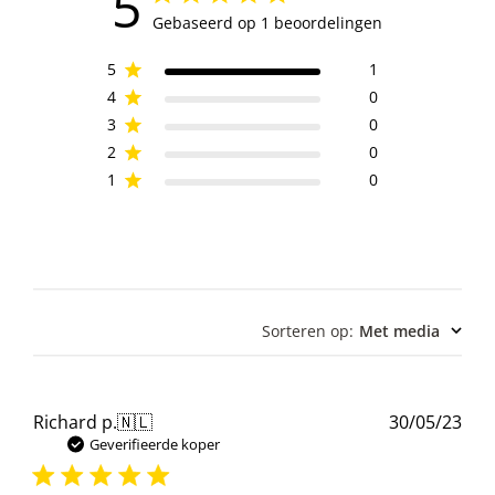
5
Gebaseerd op 1 beoordelingen
5
1
4
0
3
0
2
0
1
0
Sorteren op
:
Met media
Pub
Richard p.
🇳🇱
30/05/23
Geverifieerde koper