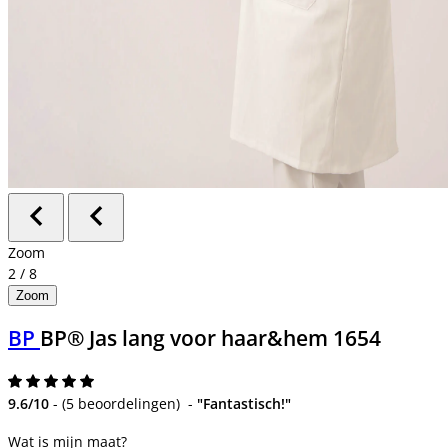
Zoom
2
/
8
Zoom
BP
BP® Jas lang voor haar&hem 1654
9.6/10
-
(
5 beoordelingen
)
-
"Fantastisch!"