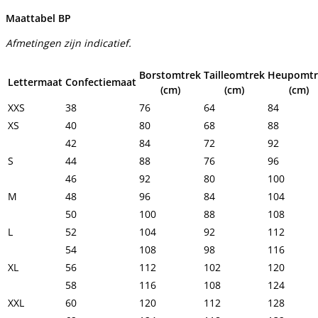
Maattabel BP
Afmetingen zijn indicatief.
Borstomtrek
Tailleomtrek
Heupomtr
Lettermaat
Confectiemaat
(cm)
(cm)
(cm)
XXS
38
76
64
84
XS
40
80
68
88
42
84
72
92
S
44
88
76
96
46
92
80
100
M
48
96
84
104
50
100
88
108
L
52
104
92
112
54
108
98
116
XL
56
112
102
120
58
116
108
124
XXL
60
120
112
128