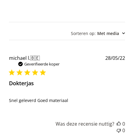
Sorteren op
:
Met media
Pub
michael l.
🇧🇪
28/05/22
Geverifieerde koper
Dokterjas
Snel geleverd Goed materiaal
Was deze recensie nuttig?
0
0