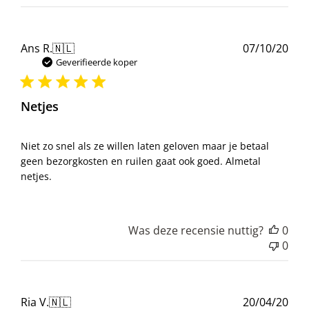
Pub
Ans R.
🇳🇱
07/10/20
Geverifieerde koper
Netjes
Niet zo snel als ze willen laten geloven maar je betaal
geen bezorgkosten en ruilen gaat ook goed. Almetal
netjes.
Was deze recensie nuttig?
0
0
Pub
Ria V.
🇳🇱
20/04/20