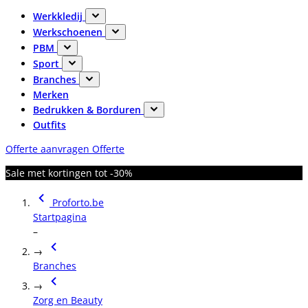
Werkkledij
Werkschoenen
PBM
Sport
Branches
Merken
Bedrukken & Borduren
Outfits
Offerte aanvragen
Offerte
Sale met kortingen tot -30%
Proforto.be
Startpagina
–
→
Branches
→
Zorg en Beauty