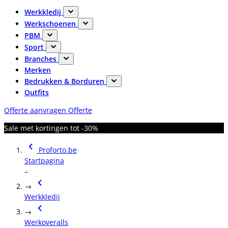
Werkkledij
Werkschoenen
PBM
Sport
Branches
Merken
Bedrukken & Borduren
Outfits
Offerte aanvragen
Offerte
Sale met kortingen tot -30%
Proforto.be
Startpagina
–
→
Werkkledij
→
Werkoveralls