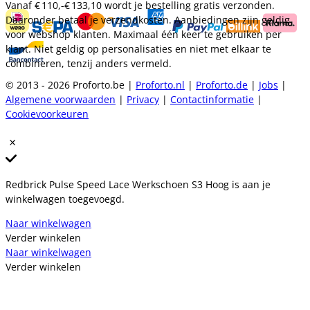
Vanaf
€ 110,-
€ 133,10
wordt je bestelling gratis verzonden.
Daaronder betaal je verzendkosten. Aanbiedingen zijn geldig
voor webshop klanten. Maximaal één keer te gebruiken per
klant. Niet geldig op personalisaties en niet met elkaar te
combineren, tenzij anders vermeld.
© 2013 - 2026 Proforto.be |
Proforto.nl
|
Proforto.de
|
Jobs
|
Algemene voorwaarden
|
Privacy
|
Contactinformatie
|
Cookievoorkeuren
Redbrick Pulse Speed Lace Werkschoen S3 Hoog is aan je
winkelwagen toegevoegd.
Naar winkelwagen
Verder winkelen
Naar winkelwagen
Verder winkelen