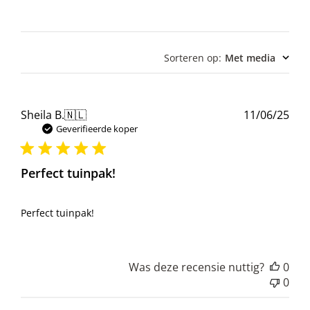
Sorteren op
:
Met media
Pub
Sheila B.
🇳🇱
11/06/25
Geverifieerde koper
Perfect tuinpak!
Perfect tuinpak!
Was deze recensie nuttig?
0
0