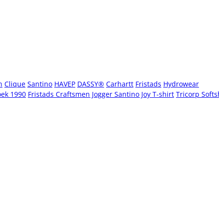
n
Clique
Santino
HAVEP
DASSY®
Carhartt
Fristads
Hydrowear
oek 1990
Fristads Craftsmen Jogger
Santino Joy T-shirt
Tricorp Softs