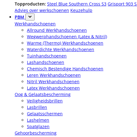
Topproducten:
Steel Blue Southern Cross S3
Grisport 903 
Advies over werkschoenen
Keuzehulp
PBM
Werkhandschoenen
Allround Werkhandschoenen
Wegwerphandschoenen (Latex & Nitril)
Warme (Thermo) Werkhandschoenen
Waterdichte Werkhandschoenen
Tuinhandschoenen
Lashandschoenen
Chemisch Bestendige Handschoenen
Leren Werkhandschoenen
Nitril Werkhandschoenen
Latex Werkhandschoenen
Oog & Gelaatsbescherming
Veiligheidsbrillen
Lasbrillen
Gelaatsschermen
Lashelmen
Spatglazen
Gehoorbescherming