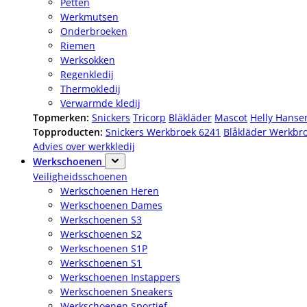
Petten
Werkmutsen
Onderbroeken
Riemen
Werksokken
Regenkledij
Thermokledij
Verwarmde kledij
Topmerken:
Snickers
Tricorp
Bläkläder
Mascot
Helly Hanse
Topproducten:
Snickers Werkbroek 6241
Blåkläder Werkbr
Advies over werkkledij
Werkschoenen
Veiligheidsschoenen
Werkschoenen Heren
Werkschoenen Dames
Werkschoenen S3
Werkschoenen S2
Werkschoenen S1P
Werkschoenen S1
Werkschoenen Instappers
Werkschoenen Sneakers
Werkschoenen Sportief