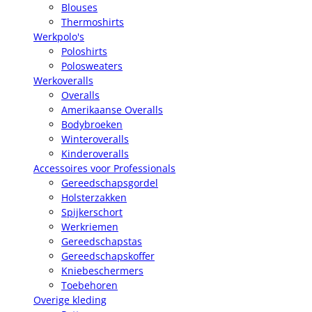
Blouses
Thermoshirts
Werkpolo's
Poloshirts
Polosweaters
Werkoveralls
Overalls
Amerikaanse Overalls
Bodybroeken
Winteroveralls
Kinderoveralls
Accessoires voor Professionals
Gereedschapsgordel
Holsterzakken
Spijkerschort
Werkriemen
Gereedschapstas
Gereedschapskoffer
Kniebeschermers
Toebehoren
Overige kleding