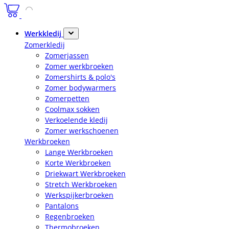
Werkkledij
Zomerkledij
Zomerjassen
Zomer werkbroeken
Zomershirts & polo's
Zomer bodywarmers
Zomerpetten
Coolmax sokken
Verkoelende kledij
Zomer werkschoenen
Werkbroeken
Lange Werkbroeken
Korte Werkbroeken
Driekwart Werkbroeken
Stretch Werkbroeken
Werkspijkerbroeken
Pantalons
Regenbroeken
Thermobroeken