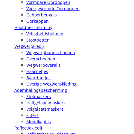
Vormbare Oordoppen
Voorgevormde Oordoppen
Gehoorbeugels
Oorkappen
Hoofdbescherming
Veiligheidshelmen
Stootpetten
Wegwerpkledij
Wegwerphandschoenen
Overschoenen
Wegwerpoveralls
Haarnetjes
Baardnetjes
Overige Wegwerpkleding
Ademhalingsbescherming
Stofmaskers
Halfgelaatsmaskers
Volgelaatsmaskers
Filters
Mondkapjes
Reflectiekledij