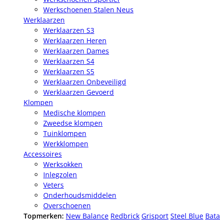
Werkschoenen Stalen Neus
Werklaarzen
Werklaarzen S3
Werklaarzen Heren
Werklaarzen Dames
Werklaarzen S4
Werklaarzen S5
Werklaarzen Onbeveiligd
Werklaarzen Gevoerd
Klompen
Medische klompen
Zweedse klompen
Tuinklompen
Werkklompen
Accessoires
Werksokken
Inlegzolen
Veters
Onderhoudsmiddelen
Overschoenen
Topmerken:
New Balance
Redbrick
Grisport
Steel Blue
Bata