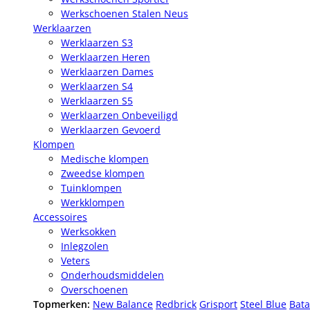
Werkschoenen Stalen Neus
Werklaarzen
Werklaarzen S3
Werklaarzen Heren
Werklaarzen Dames
Werklaarzen S4
Werklaarzen S5
Werklaarzen Onbeveiligd
Werklaarzen Gevoerd
Klompen
Medische klompen
Zweedse klompen
Tuinklompen
Werkklompen
Accessoires
Werksokken
Inlegzolen
Veters
Onderhoudsmiddelen
Overschoenen
Topmerken:
New Balance
Redbrick
Grisport
Steel Blue
Bata