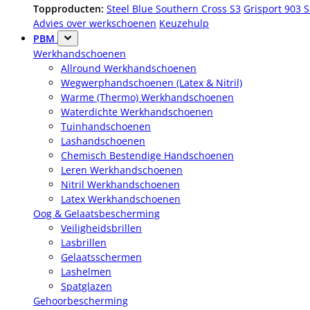
Topproducten:
Steel Blue Southern Cross S3
Grisport 903 
Advies over werkschoenen
Keuzehulp
PBM
Werkhandschoenen
Allround Werkhandschoenen
Wegwerphandschoenen (Latex & Nitril)
Warme (Thermo) Werkhandschoenen
Waterdichte Werkhandschoenen
Tuinhandschoenen
Lashandschoenen
Chemisch Bestendige Handschoenen
Leren Werkhandschoenen
Nitril Werkhandschoenen
Latex Werkhandschoenen
Oog & Gelaatsbescherming
Veiligheidsbrillen
Lasbrillen
Gelaatsschermen
Lashelmen
Spatglazen
Gehoorbescherming