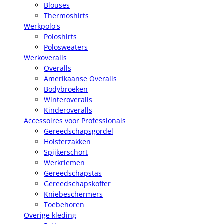
Blouses
Thermoshirts
Werkpolo's
Poloshirts
Polosweaters
Werkoveralls
Overalls
Amerikaanse Overalls
Bodybroeken
Winteroveralls
Kinderoveralls
Accessoires voor Professionals
Gereedschapsgordel
Holsterzakken
Spijkerschort
Werkriemen
Gereedschapstas
Gereedschapskoffer
Kniebeschermers
Toebehoren
Overige kleding