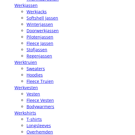
Werkjassen
Werkjacks
Softshell Jassen
Winterjassen
Doorwerkjassen
Pilotenjassen
Fleece Jassen
Stofjassen
Regenjassen
Werktruien
Sweaters
Hoodies
Fleece Truien
Werkvesten
Vesten
Fleece Vesten
Bodywarmers
Werkshirts
T-shirts
Longsleeves
Overhemden