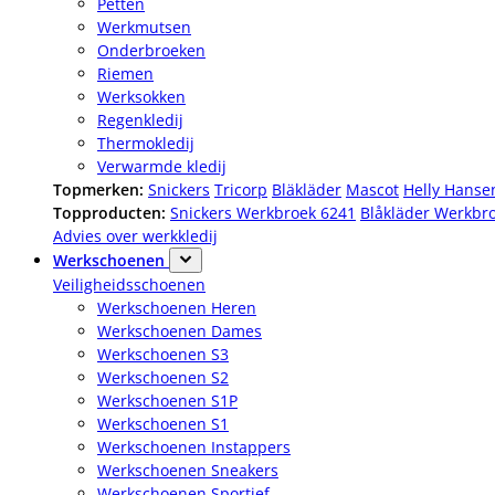
Petten
Werkmutsen
Onderbroeken
Riemen
Werksokken
Regenkledij
Thermokledij
Verwarmde kledij
Topmerken:
Snickers
Tricorp
Bläkläder
Mascot
Helly Hanse
Topproducten:
Snickers Werkbroek 6241
Blåkläder Werkbr
Advies over werkkledij
Werkschoenen
Veiligheidsschoenen
Werkschoenen Heren
Werkschoenen Dames
Werkschoenen S3
Werkschoenen S2
Werkschoenen S1P
Werkschoenen S1
Werkschoenen Instappers
Werkschoenen Sneakers
Werkschoenen Sportief