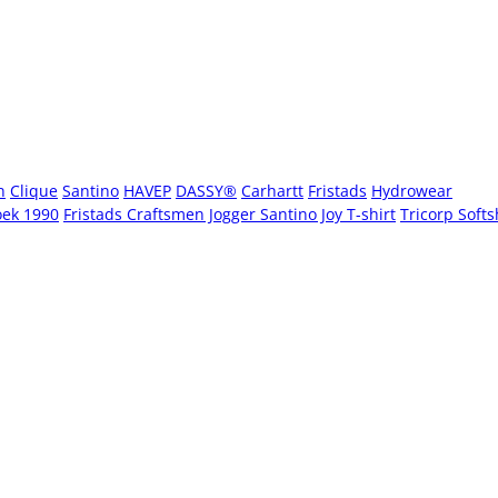
n
Clique
Santino
HAVEP
DASSY®
Carhartt
Fristads
Hydrowear
oek 1990
Fristads Craftsmen Jogger
Santino Joy T-shirt
Tricorp Softs