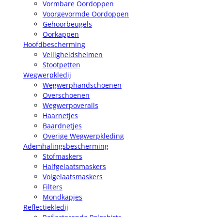
Vormbare Oordoppen
Voorgevormde Oordoppen
Gehoorbeugels
Oorkappen
Hoofdbescherming
Veiligheidshelmen
Stootpetten
Wegwerpkledij
Wegwerphandschoenen
Overschoenen
Wegwerpoveralls
Haarnetjes
Baardnetjes
Overige Wegwerpkleding
Ademhalingsbescherming
Stofmaskers
Halfgelaatsmaskers
Volgelaatsmaskers
Filters
Mondkapjes
Reflectiekledij