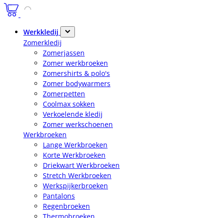
Werkkledij
Zomerkledij
Zomerjassen
Zomer werkbroeken
Zomershirts & polo's
Zomer bodywarmers
Zomerpetten
Coolmax sokken
Verkoelende kledij
Zomer werkschoenen
Werkbroeken
Lange Werkbroeken
Korte Werkbroeken
Driekwart Werkbroeken
Stretch Werkbroeken
Werkspijkerbroeken
Pantalons
Regenbroeken
Thermobroeken