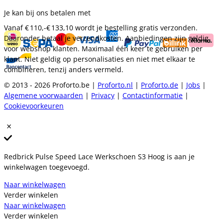
Je kan bij ons betalen met
Vanaf
€ 110,-
€ 133,10
wordt je bestelling gratis verzonden.
Daaronder betaal je verzendkosten. Aanbiedingen zijn geldig
voor webshop klanten. Maximaal één keer te gebruiken per
klant. Niet geldig op personalisaties en niet met elkaar te
combineren, tenzij anders vermeld.
© 2013 - 2026 Proforto.be |
Proforto.nl
|
Proforto.de
|
Jobs
|
Algemene voorwaarden
|
Privacy
|
Contactinformatie
|
Cookievoorkeuren
Redbrick Pulse Speed Lace Werkschoen S3 Hoog is aan je
winkelwagen toegevoegd.
Naar winkelwagen
Verder winkelen
Naar winkelwagen
Verder winkelen