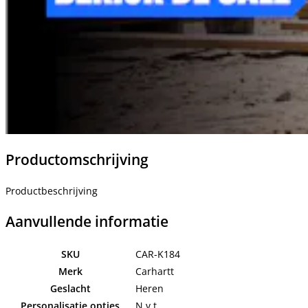
Productomschrijving
Productbeschrijving
Aanvullende informatie
SKU
CAR-K184
Merk
Carhartt
Geslacht
Heren
Personalisatie opties
N.v.t.