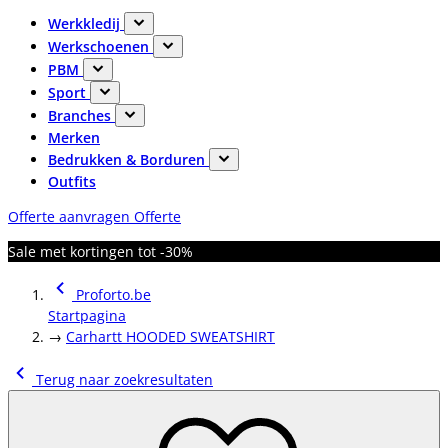
Werkkledij
Werkschoenen
PBM
Sport
Branches
Merken
Bedrukken & Borduren
Outfits
Offerte aanvragen
Offerte
Sale met kortingen tot -30%
Proforto.be
Startpagina
→
Carhartt HOODED SWEATSHIRT
Terug naar zoekresultaten