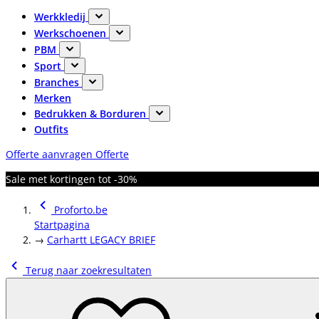
Werkkledij
Werkschoenen
PBM
Sport
Branches
Merken
Bedrukken & Borduren
Outfits
Offerte aanvragen
Offerte
Sale met kortingen tot -30%
Proforto.be
Startpagina
→
Carhartt LEGACY BRIEF
Terug naar zoekresultaten