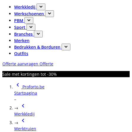
Werkkledij
Werkschoenen
PBM
Sport
Branches
Merken
Bedrukken & Borduren
Outfits
Offerte aanvragen
Offerte
Sale met kortingen tot -30%
Proforto.be
Startpagina
–
→
Werkkledij
→
Werktruien