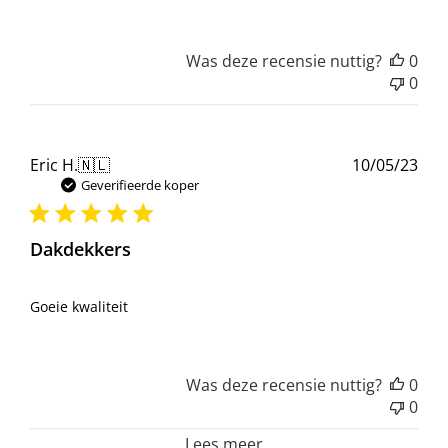
Was deze recensie nuttig?
0
0
Pub
Eric H.
🇳🇱
10/05/23
Geverifieerde koper
Dakdekkers
Goeie kwaliteit
Was deze recensie nuttig?
0
0
Lees meer