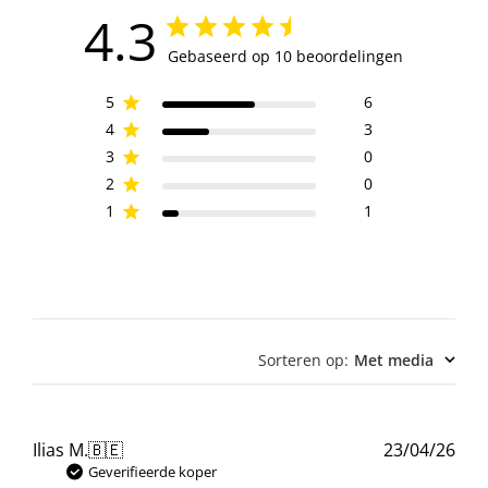
4.3
Gebaseerd op 10 beoordelingen
5
6
4
3
3
0
2
0
1
1
Sorteren op
:
Met media
Pub
Ilias M.
🇧🇪
23/04/26
Geverifieerde koper