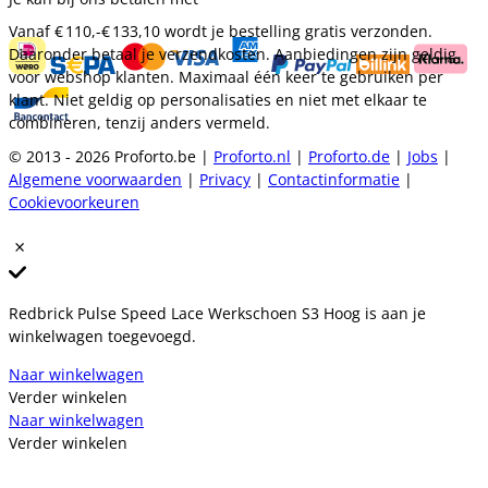
Vanaf
€ 110,-
€ 133,10
wordt je bestelling gratis verzonden.
Daaronder betaal je verzendkosten. Aanbiedingen zijn geldig
voor webshop klanten. Maximaal één keer te gebruiken per
klant. Niet geldig op personalisaties en niet met elkaar te
combineren, tenzij anders vermeld.
© 2013 - 2026 Proforto.be |
Proforto.nl
|
Proforto.de
|
Jobs
|
Algemene voorwaarden
|
Privacy
|
Contactinformatie
|
Cookievoorkeuren
Redbrick Pulse Speed Lace Werkschoen S3 Hoog is aan je
winkelwagen toegevoegd.
Naar winkelwagen
Verder winkelen
Naar winkelwagen
Verder winkelen