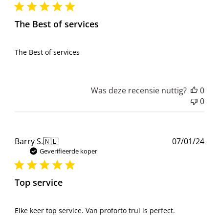
The Best of services
The Best of services
Was deze recensie nuttig?
0
0
Pub
Barry S.
🇳🇱
07/01/24
Geverifieerde koper
Top service
Elke keer top service. Van proforto trui is perfect.