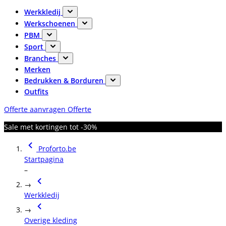
Werkkledij
Werkschoenen
PBM
Sport
Branches
Merken
Bedrukken & Borduren
Outfits
Offerte aanvragen
Offerte
Sale met kortingen tot -30%
Proforto.be
Startpagina
–
→
Werkkledij
→
Overige kleding