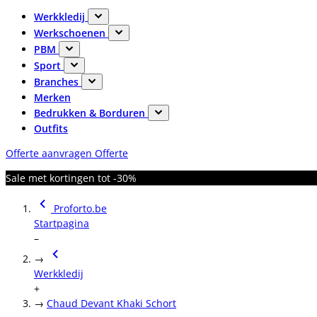
Werkkledij
Werkschoenen
PBM
Sport
Branches
Merken
Bedrukken & Borduren
Outfits
Offerte aanvragen
Offerte
Sale met kortingen tot -30%
Proforto.be
Startpagina
–
→
Werkkledij
+
→
Chaud Devant Khaki Schort