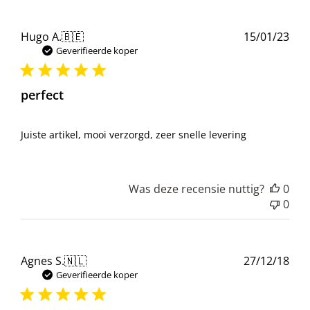
Pub
Hugo A.
🇧🇪
15/01/23
Geverifieerde koper
perfect
Juiste artikel, mooi verzorgd, zeer snelle levering
Was deze recensie nuttig?
0
0
Pub
Agnes S.
🇳🇱
27/12/18
Geverifieerde koper