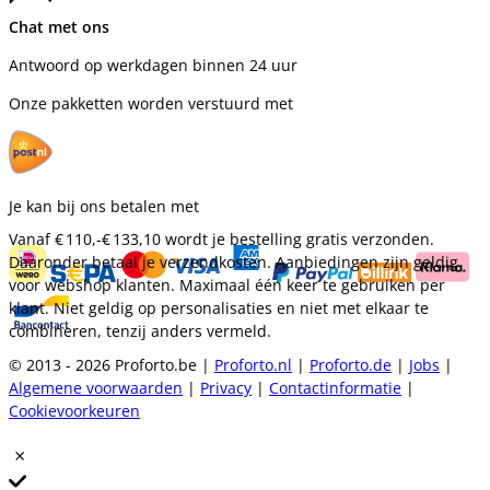
Chat met ons
Antwoord op werkdagen binnen 24 uur
Onze pakketten worden verstuurd met
Je kan bij ons betalen met
Vanaf
€ 110,-
€ 133,10
wordt je bestelling gratis verzonden.
Daaronder betaal je verzendkosten. Aanbiedingen zijn geldig
voor webshop klanten. Maximaal één keer te gebruiken per
klant. Niet geldig op personalisaties en niet met elkaar te
combineren, tenzij anders vermeld.
© 2013 - 2026 Proforto.be |
Proforto.nl
|
Proforto.de
|
Jobs
|
Algemene voorwaarden
|
Privacy
|
Contactinformatie
|
Cookievoorkeuren