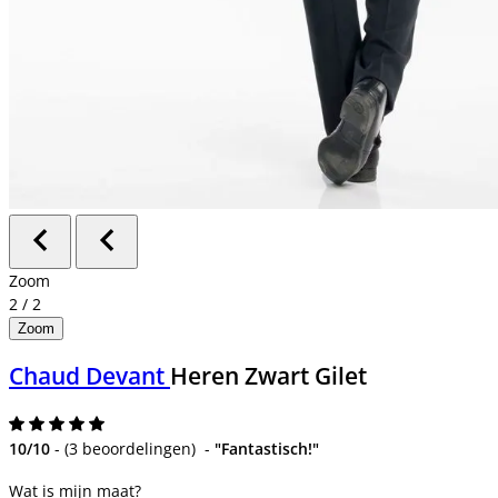
Zoom
2
/
2
Zoom
Chaud Devant
Heren Zwart Gilet
10/10
-
(
3 beoordelingen
)
-
"Fantastisch!"