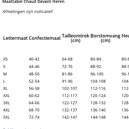
Maattabel Chaud Devant Heren
Afmetingen zijn indicatief.
Tailleomtrek
Borstomvang
He
Lettermaat
Confectiemaat
(cm)
(cm)
XS
40-42
64-68
80-84
80-
S
44-46
72-76
88-92
88-
M
48-50
81-86
96-100
96-
L
52-54
91-96
104-108
104
XL
56-58
102-107
112-116
112
XXL
60-62
112-117
120-124
120
3XL
64-66
122-127
128-132
128
4XL
68-70
132-137
136-140
136
5XL
72-74
142-147
144-148
144