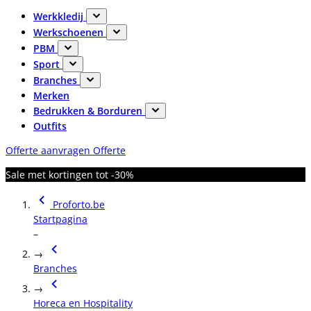
Werkkledij
Werkschoenen
PBM
Sport
Branches
Merken
Bedrukken & Borduren
Outfits
Offerte aanvragen
Offerte
Sale met kortingen tot -30%
Proforto.be
Startpagina
–
→
Branches
→
Horeca en Hospitality