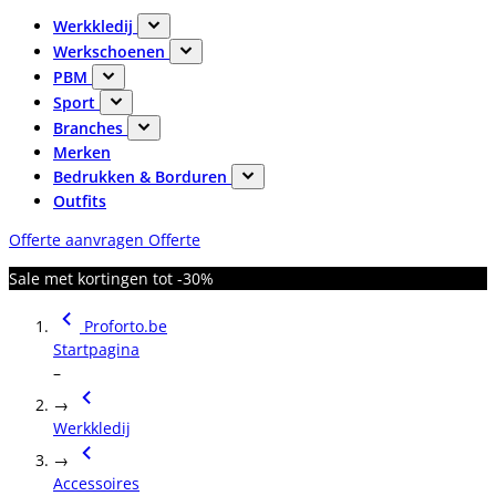
Werkkledij
Werkschoenen
PBM
Sport
Branches
Merken
Bedrukken & Borduren
Outfits
Offerte aanvragen
Offerte
Sale met kortingen tot -30%
Proforto.be
Startpagina
–
→
Werkkledij
→
Accessoires