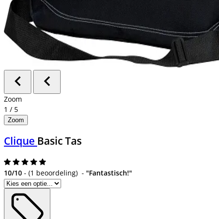
Zoom
1
/
5
Zoom
Clique
Basic Tas
10/10
-
(
1 beoordeling
)
-
"Fantastisch!"