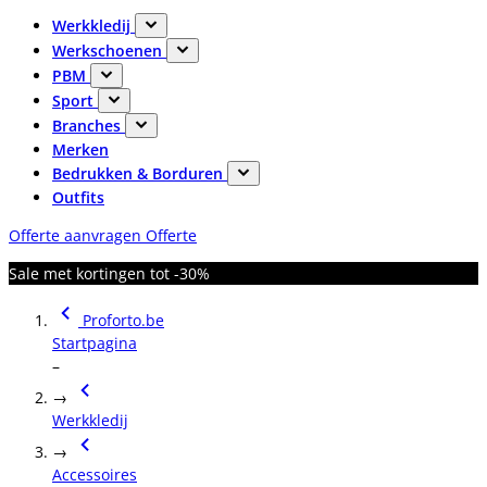
Werkkledij
Werkschoenen
PBM
Sport
Branches
Merken
Bedrukken & Borduren
Outfits
Offerte aanvragen
Offerte
Sale met kortingen tot -30%
Proforto.be
Startpagina
–
→
Werkkledij
→
Accessoires