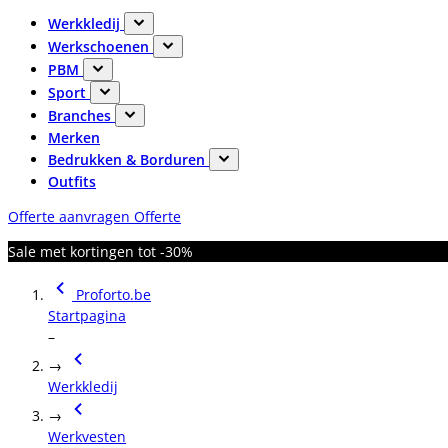
Werkkledij
Werkschoenen
PBM
Sport
Branches
Merken
Bedrukken & Borduren
Outfits
Offerte aanvragen
Offerte
Sale met kortingen tot -30%
Proforto.be
Startpagina
–
→
Werkkledij
→
Werkvesten