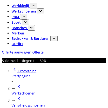
Werkkledij
Werkschoenen
PBM
Sport
Branches
Merken
Bedrukken & Borduren
Outfits
Offerte aanvragen
Offerte
Sale met kortingen tot -30%
Proforto.be
Startpagina
–
→
Werkschoenen
→
Veiligheidsschoenen