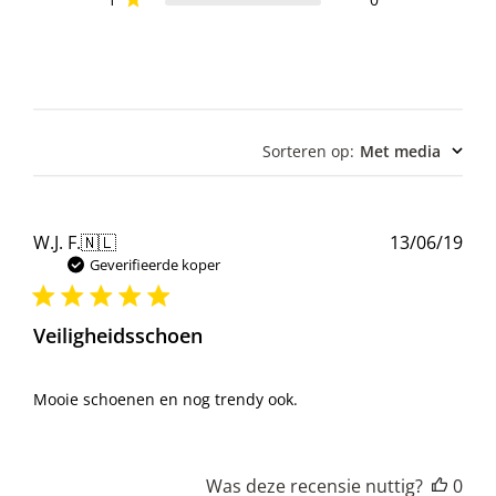
Sorteren op
:
Met media
Pub
W.J. F.
🇳🇱
13/06/19
Geverifieerde koper
Veiligheidsschoen
Mooie schoenen en nog trendy ook.
Was deze recensie nuttig?
0