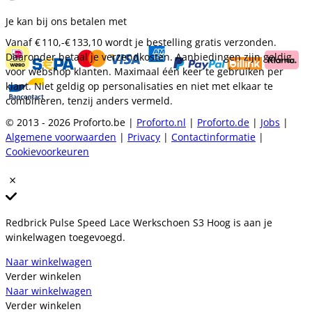
Je kan bij ons betalen met
Vanaf
€ 110,-
€ 133,10
wordt je bestelling gratis verzonden.
Daaronder betaal je verzendkosten. Aanbiedingen zijn geldig
voor webshop klanten. Maximaal één keer te gebruiken per
klant. Niet geldig op personalisaties en niet met elkaar te
combineren, tenzij anders vermeld.
© 2013 - 2026 Proforto.be |
Proforto.nl
|
Proforto.de
|
Jobs
|
Algemene voorwaarden
|
Privacy
|
Contactinformatie
|
Cookievoorkeuren
Redbrick Pulse Speed Lace Werkschoen S3 Hoog is aan je
winkelwagen toegevoegd.
Naar winkelwagen
Verder winkelen
Naar winkelwagen
Verder winkelen