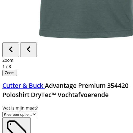
Zoom
1
/
8
Zoom
Cutter & Buck
Advantage Premium 354420
Poloshirt DryTec™ Vochtafvoerende