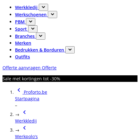
Werkkledij
Werkschoenen
PBM
Sport
Branches
Merken
Bedrukken & Borduren
Outfits
Offerte aanvragen
Offerte
Sale met kortingen tot -30%
Proforto.be
Startpagina
–
→
Werkkledij
→
Werkpolo's