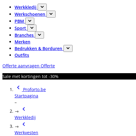
Werkkledij
Werkschoenen
PBM
Sport
Branches
Merken
Bedrukken & Borduren
Outfits
Offerte aanvragen
Offerte
Sale met kortingen tot -30%
Proforto.be
Startpagina
–
→
Werkkledij
→
Werkvesten