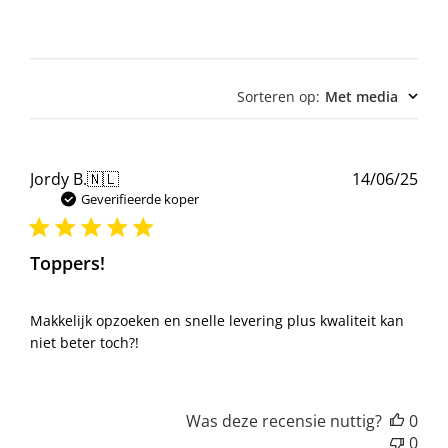
Sorteren op
:
Met media
Pub
Jordy B.
🇳🇱
14/06/25
Geverifieerde koper
Toppers!
Makkelijk opzoeken en snelle levering plus kwaliteit kan
niet beter toch?!
Was deze recensie nuttig?
0
0