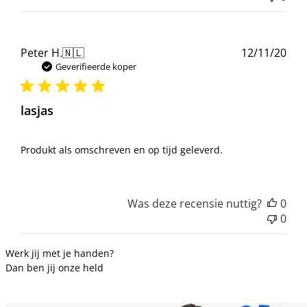
Pub
Peter H.
🇳🇱
12/11/20
Geverifieerde koper
lasjas
Produkt als omschreven en op tijd geleverd.
Was deze recensie nuttig?
0
0
Werk jij met je handen?
Dan ben jij onze held