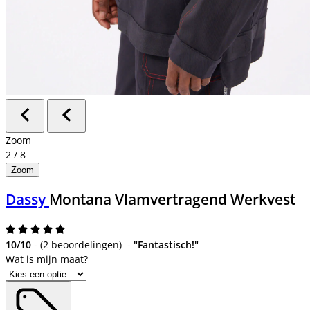
Zoom
2
/
8
Zoom
Dassy
Montana Vlamvertragend Werkvest
10/10
-
(
2 beoordelingen
)
-
"Fantastisch!"