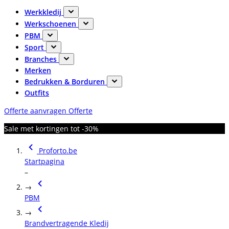
Werkkledij
Werkschoenen
PBM
Sport
Branches
Merken
Bedrukken & Borduren
Outfits
Offerte aanvragen
Offerte
Sale met kortingen tot -30%
Proforto.be
Startpagina
–
→
PBM
→
Brandvertragende Kledij