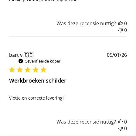
Was deze recensie nuttig?
0
0
Pub
bart v.
🇧🇪
05/01/26
Geverifieerde koper
Werkbroeken schilder
Vlotte en correcte levering!
Was deze recensie nuttig?
0
0