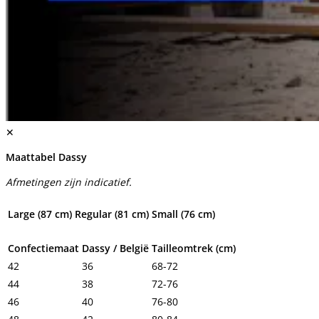
✕
Maattabel Dassy
Afmetingen zijn indicatief.
Large (87 cm)
Regular (81 cm)
Small (76 cm)
Confectiemaat
Dassy / België
Tailleomtrek (cm)
42
36
68-72
44
38
72-76
46
40
76-80