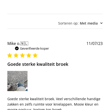
Sorteren op
:
Met media
Pub
Mike o.
🇳🇱
11/07/23
Geverifieerde koper
Goede sterke kwaliteit broek
Goede sterke kwaliteit broek. Veel verschillende handige
zakken en zelfs ruimte voor knielappen. Mooie kleur en
mooie postuur, kortom top broek.