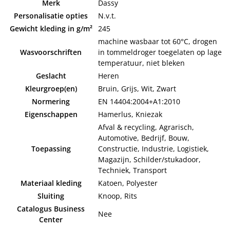
Merk
Dassy
Personalisatie opties
N.v.t.
Gewicht kleding in g/m²
245
machine wasbaar tot 60°C, drogen
Wasvoorschriften
in tommeldroger toegelaten op lage
temperatuur, niet bleken
Geslacht
Heren
Kleurgroep(en)
Bruin, Grijs, Wit, Zwart
Normering
EN 14404:2004+A1:2010
Eigenschappen
Hamerlus, Kniezak
Afval & recycling, Agrarisch,
Automotive, Bedrijf, Bouw,
Toepassing
Constructie, Industrie, Logistiek,
Magazijn, Schilder/stukadoor,
Techniek, Transport
Materiaal kleding
Katoen, Polyester
Sluiting
Knoop, Rits
Catalogus Business
Nee
Center