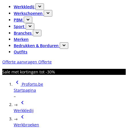
Werkkledij
Werkschoenen
PBM
Sport
Branches
Merken
Bedrukken & Borduren
Outfits
Offerte aanvragen
Offerte
Sale met kortingen tot -30%
Proforto.be
Startpagina
–
→
Werkkledij
→
Werkbroeken