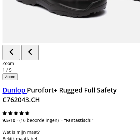
Zoom
1
/
5
Zoom
Dunlop
Purofort+ Rugged Full Safety
C762043.CH
9.5/10
-
(
16 beoordelingen
)
-
"Fantastisch!"
Bekijk maattabel