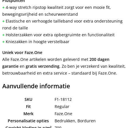
Pluspunten
+
4-way
stretch
ripstop kwaliteit zorgt voor een mooie fit,
bewegingsvrijheid en scheurweerstand
+
Elastische en verhoogde tailleband voor extra ondersteuning
rond de taille
+
Holsterzakken voor extra opbergruimte en functionaliteit
+
Kniezakken in hoogte verstelbaar
Uniek voor Faze.One
Alle Faze.One artikelen worden geleverd met
200 dagen
garantie
en
gratis verzending
. Zo ben je verzekerd van kwaliteit,
betrouwbaarheid en extra service – standaard bij Faze.One.
Aanvullende informatie
SKU
F1-18112
Fit
Regular
Merk
Faze.One
Personalisatie opties
Bedrukken, Borduren
Gewicht kleding in g/m²
700