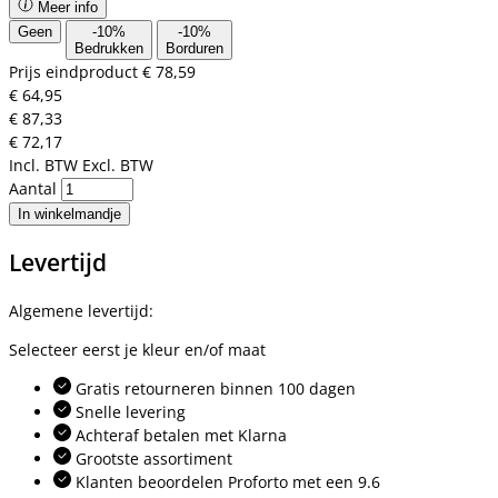
Meer info
Geen
-
10
%
-
10
%
Bedrukken
Borduren
Prijs eindproduct
€ 78,59
€ 64,95
€ 87,33
€ 72,17
Incl. BTW
Excl. BTW
Aantal
In winkelmandje
Levertijd
Algemene levertijd:
Selecteer eerst je kleur en/of maat
Gratis retourneren binnen 100 dagen
Snelle levering
Achteraf betalen met Klarna
Grootste assortiment
Klanten beoordelen Proforto met een 9.6