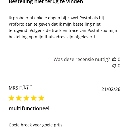
Bestelling niet terug te vinden
Ik probeer al enkele dagen bij zowel Postnl als bij
Proforto aan te geven dat ik mijn bestelling niet
terugvind. Volgens de track en trace van Postnl zou mijn
bestelling op mijn thuisadres zijn afgeleverd
Was deze recensie nuttig?
0
0
MRS F.
🇳🇱
Pub
21/02/26
multifunctioneel
Goeie broek voor goeie prijs