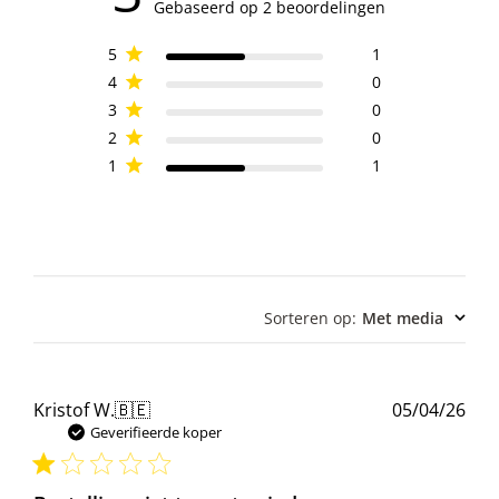
Gebaseerd op 2 beoordelingen
5
1
4
0
3
0
2
0
1
1
Sorteren op
:
Met media
Pub
Kristof W.
🇧🇪
05/04/26
Geverifieerde koper