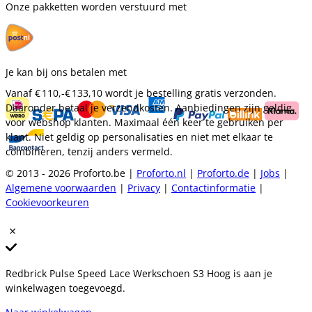
Onze pakketten worden verstuurd met
Je kan bij ons betalen met
Vanaf
€ 110,-
€ 133,10
wordt je bestelling gratis verzonden.
Daaronder betaal je verzendkosten. Aanbiedingen zijn geldig
voor webshop klanten. Maximaal één keer te gebruiken per
klant. Niet geldig op personalisaties en niet met elkaar te
combineren, tenzij anders vermeld.
© 2013 - 2026 Proforto.be |
Proforto.nl
|
Proforto.de
|
Jobs
|
Algemene voorwaarden
|
Privacy
|
Contactinformatie
|
Cookievoorkeuren
Redbrick Pulse Speed Lace Werkschoen S3 Hoog is aan je
winkelwagen toegevoegd.