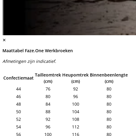
✕
Maattabel Faze.One Werkbroeken
Afmetingen zijn indicatief.
Tailleomtrek
Heupomtrek
Binnenbeenlengte
Confectiemaat
(cm)
(cm)
(cm)
44
76
92
80
46
80
96
80
48
84
100
80
50
88
104
80
52
92
108
80
54
96
112
80
56
100
116
80