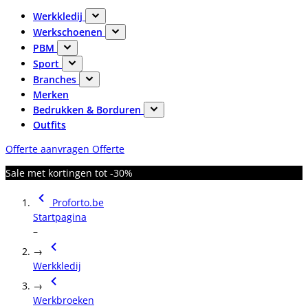
Werkkledij
Werkschoenen
PBM
Sport
Branches
Merken
Bedrukken & Borduren
Outfits
Offerte aanvragen
Offerte
Sale met kortingen tot -30%
Proforto.be
Startpagina
–
→
Werkkledij
→
Werkbroeken