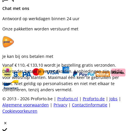
Chat met ons
Antwoord op werkdagen binnen 24 uur
Onze pakketten worden verstuurd met
Je kan bij ons betalen met
Vanaf
€ 110,-
€ 133,10
wordt je bestelling gratis verzonden.
Daaronder betaal je verzendkosten. Aanbiedingen zijn geldig
voor webshop klanten. Maximaal één keer te gebruiken per
klant. Niet geldig op personalisaties en niet met elkaar te
combineren, tenzij anders vermeld.
© 2013 - 2026 Proforto.be |
Proforto.nl
|
Proforto.de
|
Jobs
|
Algemene voorwaarden
|
Privacy
|
Contactinformatie
|
Cookievoorkeuren