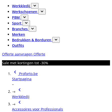
Werkkledij
Werkschoenen
PBM
Sport
Branches
Merken
Bedrukken & Borduren
Outfits
Offerte aanvragen
Offerte
Sale met kortingen tot -30%
Proforto.be
Startpagina
–
→
Werkkledij
→
Accessoires voor Professionals