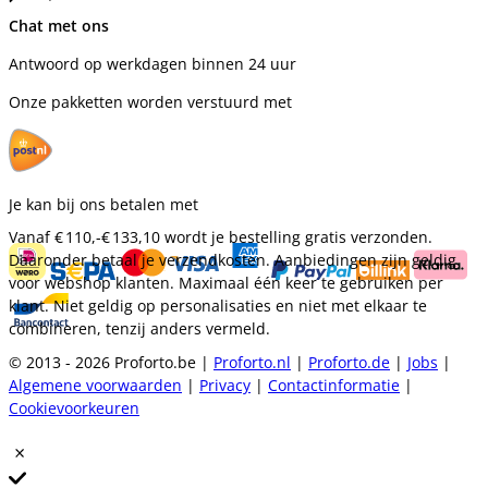
Chat met ons
Antwoord op werkdagen binnen 24 uur
Onze pakketten worden verstuurd met
Je kan bij ons betalen met
Vanaf
€ 110,-
€ 133,10
wordt je bestelling gratis verzonden.
Daaronder betaal je verzendkosten. Aanbiedingen zijn geldig
voor webshop klanten. Maximaal één keer te gebruiken per
klant. Niet geldig op personalisaties en niet met elkaar te
combineren, tenzij anders vermeld.
© 2013 - 2026 Proforto.be |
Proforto.nl
|
Proforto.de
|
Jobs
|
Algemene voorwaarden
|
Privacy
|
Contactinformatie
|
Cookievoorkeuren