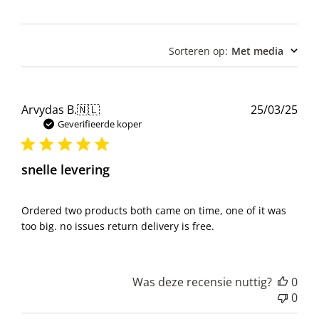
Sorteren op
:
Met media
Pub
Arvydas B.
🇳🇱
25/03/25
Geverifieerde koper
snelle levering
Ordered two products both came on time, one of it was
too big. no issues return delivery is free.
Was deze recensie nuttig?
0
0