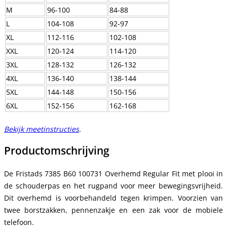
M
96-100
84-88
L
104-108
92-97
XL
112-116
102-108
XXL
120-124
114-120
3XL
128-132
126-132
4XL
136-140
138-144
5XL
144-148
150-156
6XL
152-156
162-168
Bekijk meetinstructies
.
Productomschrijving
De Fristads 7385 B60 100731 Overhemd Regular Fit met plooi in
de schouderpas en het rugpand voor meer bewegingsvrijheid.
Dit overhemd is voorbehandeld tegen krimpen. Voorzien van
twee borstzakken, pennenzakje en een zak voor de mobiele
telefoon.