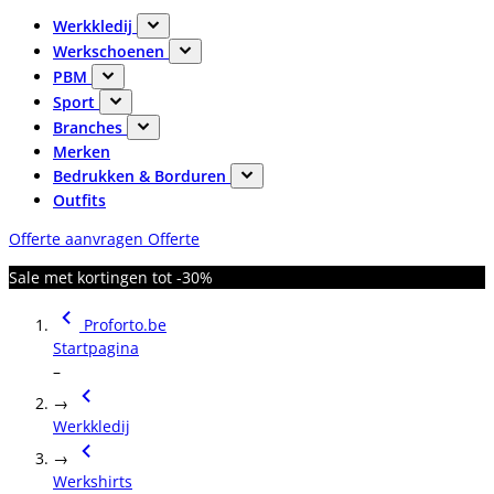
Werkkledij
Werkschoenen
PBM
Sport
Branches
Merken
Bedrukken & Borduren
Outfits
Offerte aanvragen
Offerte
Sale met kortingen tot -30%
Proforto.be
Startpagina
–
→
Werkkledij
→
Werkshirts