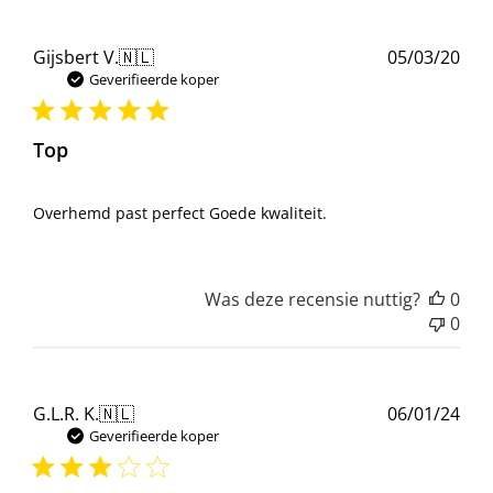
Pub
Gijsbert V.
🇳🇱
05/03/20
Geverifieerde koper
Top
Overhemd past perfect Goede kwaliteit.
Was deze recensie nuttig?
0
0
Pub
G.L.R. K.
🇳🇱
06/01/24
Geverifieerde koper