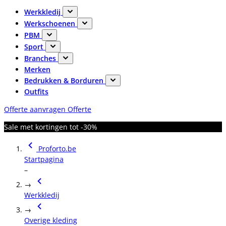
Werkkledij
Werkschoenen
PBM
Sport
Branches
Merken
Bedrukken & Borduren
Outfits
Offerte aanvragen
Offerte
Sale met kortingen tot -30%
Proforto.be
Startpagina
–
→
Werkkledij
→
Overige kleding