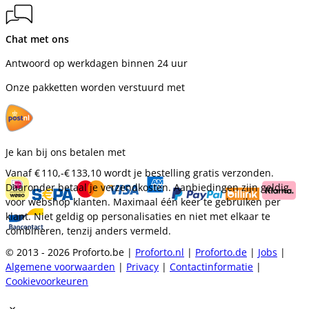
Chat met ons
Antwoord op werkdagen binnen 24 uur
Onze pakketten worden verstuurd met
Je kan bij ons betalen met
Vanaf
€ 110,-
€ 133,10
wordt je bestelling gratis verzonden.
Daaronder betaal je verzendkosten. Aanbiedingen zijn geldig
voor webshop klanten. Maximaal één keer te gebruiken per
klant. Niet geldig op personalisaties en niet met elkaar te
combineren, tenzij anders vermeld.
© 2013 - 2026 Proforto.be |
Proforto.nl
|
Proforto.de
|
Jobs
|
Algemene voorwaarden
|
Privacy
|
Contactinformatie
|
Cookievoorkeuren