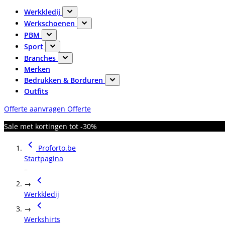
Werkkledij
Werkschoenen
PBM
Sport
Branches
Merken
Bedrukken & Borduren
Outfits
Offerte aanvragen
Offerte
Sale met kortingen tot -30%
Proforto.be
Startpagina
–
→
Werkkledij
→
Werkshirts