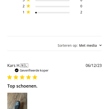
2
0
1
2
Sorteren op
:
Met media
Pub
Kars H.
🇳🇱
06/12/23
Geverifieerde koper
Top schoenen.