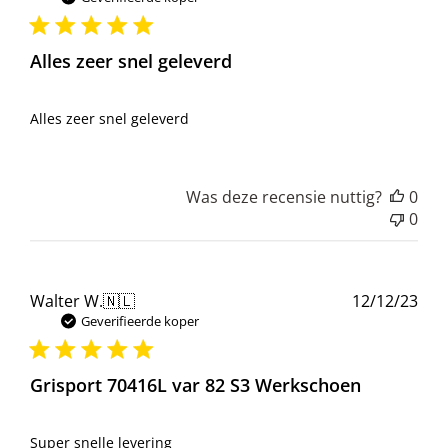
Alles zeer snel geleverd
Alles zeer snel geleverd
Was deze recensie nuttig?
0
0
Pub
Walter W.
🇳🇱
12/12/23
Geverifieerde koper
Grisport 70416L var 82 S3 Werkschoen
Super snelle levering