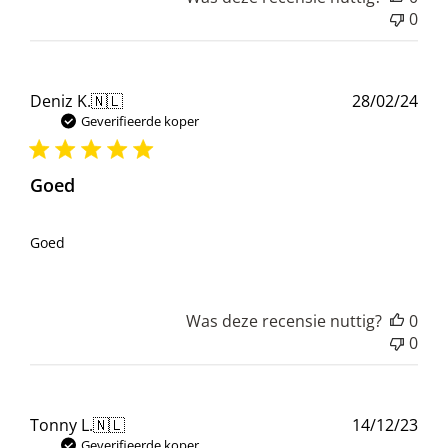
0
Pub
Deniz K.
🇳🇱
28/02/24
Geverifieerde koper
Goed
Goed
Was deze recensie nuttig?
0
0
Pub
Tonny L.
🇳🇱
14/12/23
Geverifieerde koper