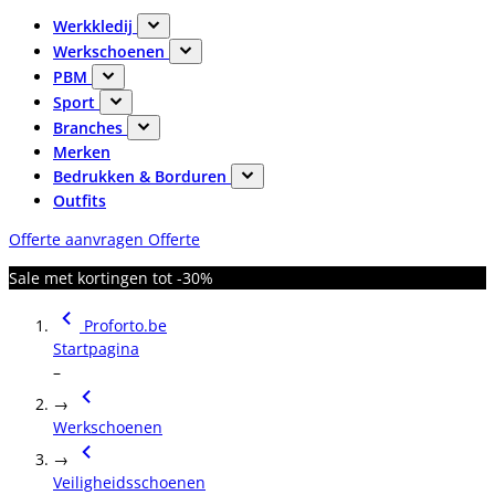
Werkkledij
Werkschoenen
PBM
Sport
Branches
Merken
Bedrukken & Borduren
Outfits
Offerte aanvragen
Offerte
Sale met kortingen tot -30%
Proforto.be
Startpagina
–
→
Werkschoenen
→
Veiligheidsschoenen