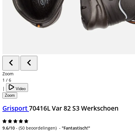
Zoom
1
/
6
|
Video
Zoom
Grisport
70416L Var 82 S3 Werkschoen
9.6/10
-
(
50 beoordelingen
)
-
"Fantastisch!"