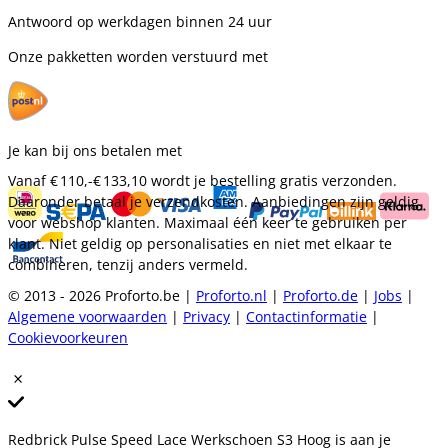
Antwoord op werkdagen binnen 24 uur
Onze pakketten worden verstuurd met
Je kan bij ons betalen met
Vanaf
€ 110,-
€ 133,10
wordt je bestelling gratis verzonden.
Daaronder betaal je verzendkosten. Aanbiedingen zijn geldig
voor webshop klanten. Maximaal één keer te gebruiken per
klant. Niet geldig op personalisaties en niet met elkaar te
combineren, tenzij anders vermeld.
© 2013 - 2026 Proforto.be |
Proforto.nl
|
Proforto.de
|
Jobs
|
Algemene voorwaarden
|
Privacy
|
Contactinformatie
|
Cookievoorkeuren
Redbrick Pulse Speed Lace Werkschoen S3 Hoog is aan je