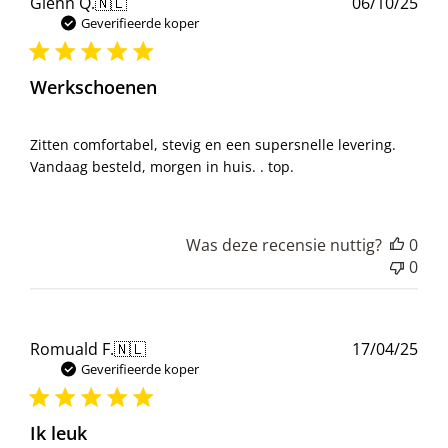
Pub
Glenn Q.
🇳🇱
06/10/25
Geverifieerde koper
Werkschoenen
Zitten comfortabel, stevig en een supersnelle levering.
Vandaag besteld, morgen in huis. . top.
Was deze recensie nuttig?
0
0
Pub
Romuald F.
🇳🇱
17/04/25
Geverifieerde koper
Ik leuk