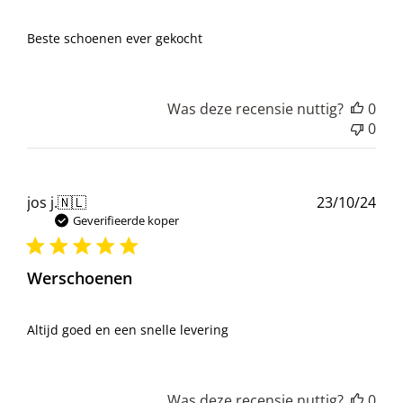
Beste schoenen ever gekocht
Was deze recensie nuttig?
0
0
Pub
jos j.
🇳🇱
23/10/24
Geverifieerde koper
Werschoenen
Altijd goed en een snelle levering
Was deze recensie nuttig?
0