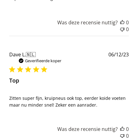
Was deze recensie nuttig?
0
0
Pub
Dave L.
🇳🇱
06/12/23
Geverifieerde koper
Top
Zitten super fijn, kruipneus ook top, eerder koide voeten
maar nu minder snel! Zeker een aanrader.
Was deze recensie nuttig?
0
0