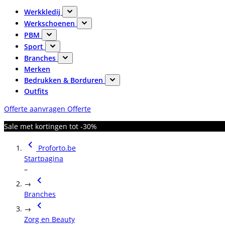
Werkkledij
Werkschoenen
PBM
Sport
Branches
Merken
Bedrukken & Borduren
Outfits
Offerte aanvragen
Offerte
Sale met kortingen tot -30%
Proforto.be
Startpagina
–
→
Branches
→
Zorg en Beauty