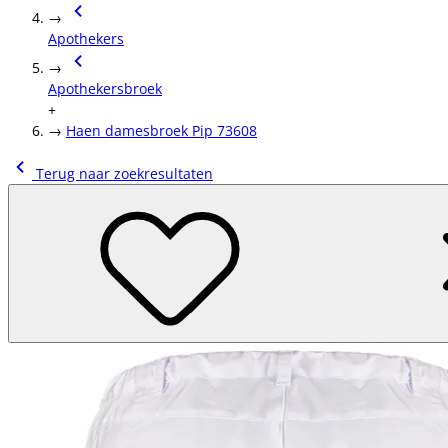
→
Apothekers
→
Apothekersbroek
+
→
Haen damesbroek Pip 73608
Terug naar zoekresultaten